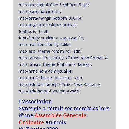
mso-padding-alt:0cm 5.4pt 0cm 5.4pt;
mso-para-margin:0cm;
mso-para-margin-bottom:.0001pt;
mso-pagination:widow-orphan;
font-size:11.0pt;
font-family: »Calibri », »sans-serif »;
mso-ascii-font-family:Calibri;
mso-ascii-theme-font:minor-latin;
mso-fareast-font-family: »Times New Roman »;
mso-fareast-theme-font:minor-fareast;
mso-hansi-font-family:Calibri;
mso-hansi-theme-font:minor-latin;
mso-bidi-font-family: »Times New Roman »;
mso-bidi-theme-font:minor-bidi;}
L’association
Synergie a réunit ses membres lors
d’une
Assemblée Générale
Ordinaire
au mois
de Février 2009.