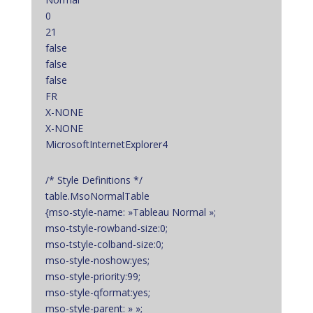
0
21
false
false
false
FR
X-NONE
X-NONE
MicrosoftInternetExplorer4
/* Style Definitions */
table.MsoNormalTable
{mso-style-name: »Tableau Normal »;
mso-tstyle-rowband-size:0;
mso-tstyle-colband-size:0;
mso-style-noshow:yes;
mso-style-priority:99;
mso-style-qformat:yes;
mso-style-parent: » »;