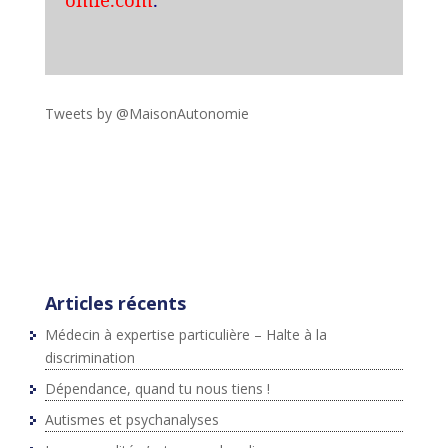
Tweets by @MaisonAutonomie
!function(d,s,id){var
js,fjs=d.getElementsByTagName(s)
[0],p=/^http:/.test(d.location)?'http':'https';if(!d.getEleme
ntById(id))
{js=d.createElement(s);js.id=id;js.src=p+"://platform.twit
ter.com/widgets.js";fjs.parentNode.insertBefore(js,fjs);}
}(document,"script","twitter-wjs");
Articles récents
Médecin à expertise particulière – Halte à la
discrimination
Dépendance, quand tu nous tiens !
Autismes et psychanalyses