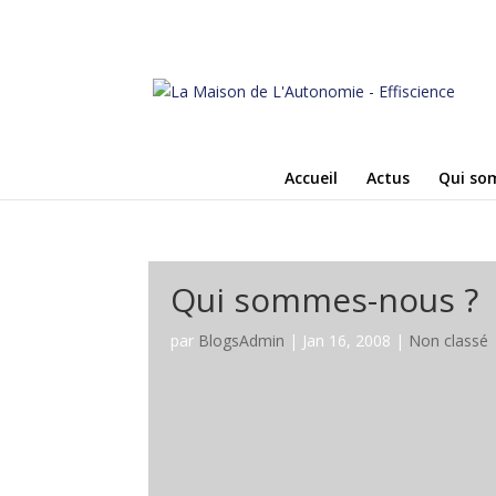
Accueil
Actus
Qui so
Qui sommes-nous ?
par
BlogsAdmin
|
Jan 16, 2008
|
Non classé