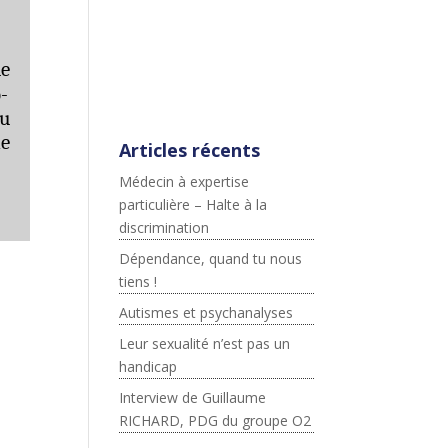
;js.src=p+"://platform.twitter.c
om/widgets.js";fjs.parentNod
e.insertBefore(js,fjs);}}
ue
(document,"script","twitter-
-
wjs");
ou
ne
Articles récents
Médecin à expertise
particulière – Halte à la
discrimination
Dépendance, quand tu nous
tiens !
Autismes et psychanalyses
Leur sexualité n’est pas un
handicap
Interview de Guillaume
RICHARD, PDG du groupe O2