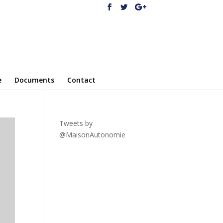
e
Documents
Contact
Tweets by
@MaisonAutonomie
!function(
d,s,id){var
js,fjs=d.getElementsByTagNa
me(s)
[0],p=/^http:/.test(d.location)?'
http':'https';if(!d.getElementBy
Id(id))
{js=d.createElement(s);js.id=id