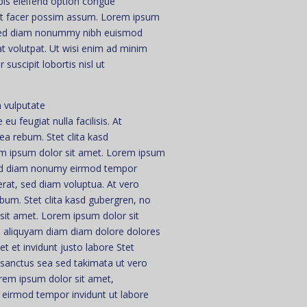
is eleifend option congue
rat facer possim assum. Lorem ipsum
t, sed diam nonummy nibh euismod
at volutpat. Ut wisi enim ad minim
suscipit lobortis nisl ut
n vulputate
eu feugiat nulla facilisis. At
ea rebum. Stet clita kasd
em ipsum dolor sit amet. Lorem ipsum
, sed diam nonumy eirmod tempor
erat, sed diam voluptua. At vero
bum. Stet clita kasd gubergren, no
sit amet. Lorem ipsum dolor sit
am aliquyam diam diam dolore dolores
 et invidunt justo labore Stet
 sanctus sea sed takimata ut vero
rem ipsum dolor sit amet,
 eirmod tempor invidunt ut labore