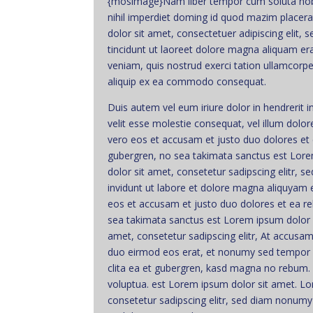
{mosimage}Nam liber tempor cum soluta nob
nihil imperdiet doming id quod mazim place
dolor sit amet, consectetuer adipiscing eli
tincidunt ut laoreet dolore magna aliquam er
veniam, quis nostrud exerci tation ullamcorper 
aliquip ex ea commodo consequat.
Duis autem vel eum iriure dolor in hendrerit i
velit esse molestie consequat, vel illum dolore 
vero eos et accusam et justo duo dolores et 
gubergren, no sea takimata sanctus est Lor
dolor sit amet, consetetur sadipscing elitr
invidunt ut labore et dolore magna aliquyam 
eos et accusam et justo duo dolores et ea re
sea takimata sanctus est Lorem ipsum dolor 
amet, consetetur sadipscing elitr, At accus
duo eirmod eos erat, et nonumy sed tempor et
clita ea et gubergren, kasd magna no rebum.
voluptua. est Lorem ipsum dolor sit amet. Lo
consetetur sadipscing elitr, sed diam nonumy