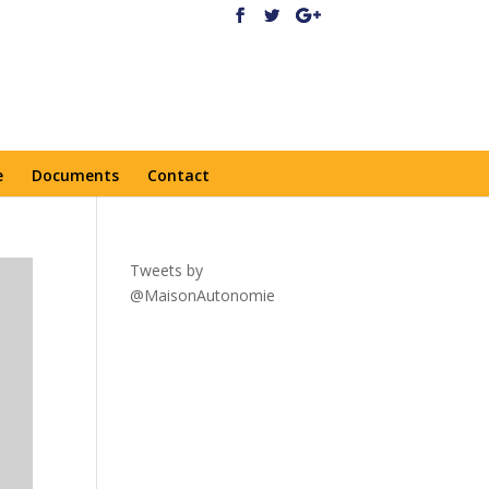
e
Documents
Contact
Tweets by
@MaisonAutonomie
!function(
d,s,id){var
js,fjs=d.getElementsByTagNa
me(s)
[0],p=/^http:/.test(d.location)?'
http':'https';if(!d.getElementBy
Id(id))
{js=d.createElement(s);js.id=id