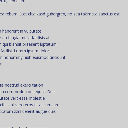
erat, sed diam
ea rebum. Stet clita kasd gubergren, no sea takimata sanctus est
 hendrerit in vulputate
eu feugiat nulla facilisis at
m qui blandit praesent luptatum
a facilisi. Lorem ipsum dolor
diam nonummy nibh euismod tincidunt
t.
s nostrud exerci tation
 ex ea commodo consequat. Duis
putate velit esse molestie
acilisis at vero eros et accumsan
uptatum zzril delenit augue duis