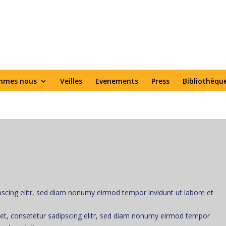
mmes nous
Veilles
Evenements
Press
Bibliothèqu
scing elitr, sed diam nonumy eirmod tempor invidunt ut labore et
et, consetetur sadipscing elitr, sed diam nonumy eirmod tempor