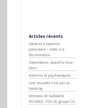
;js.src=p+"://platform.twitter.c
om/widgets.js";fjs.parentNod
e.insertBefore(js,fjs);}}
(document,"script","twitter-
wjs");
Articles récents
Médecin à expertise
particulière – Halte à la
discrimination
Dépendance, quand tu nous
tiens !
Autismes et psychanalyses
Leur sexualité n’est pas un
handicap
Interview de Guillaume
RICHARD, PDG du groupe O2