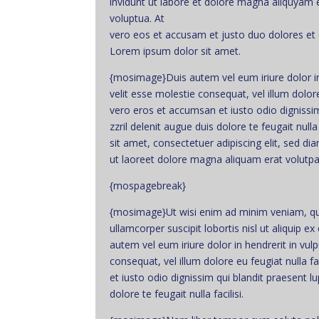
invidunt ut labore et dolore magna aliquyam 
voluptua. At
vero eos et accusam et justo duo dolores et 
Lorem ipsum dolor sit amet.
{mosimage}Duis autem vel eum iriure dolor in
velit esse molestie consequat, vel illum dolore 
vero eros et accumsan et iusto odio dignissi
zzril delenit augue duis dolore te feugait null
sit amet, consectetuer adipiscing elit, sed 
ut laoreet dolore magna aliquam erat volutpa
{mospagebreak}
{mosimage}Ut wisi enim ad minim veniam, qui
ullamcorper suscipit lobortis nisl ut aliquip
autem vel eum iriure dolor in hendrerit in vul
consequat, vel illum dolore eu feugiat nulla f
et iusto odio dignissim qui blandit praesent l
dolore te feugait nulla facilisi.