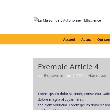
Accueil
Actus
Qui so
Exemple Article 4
par
BlogsAdmin
|
Juil 7, 2004
|
Non classé
Lorem ipsum dolor sit amet, consetetur sadip
dolore magna aliquyam erat,
sed diam voluptua. Lorem ipsum dolor sit am