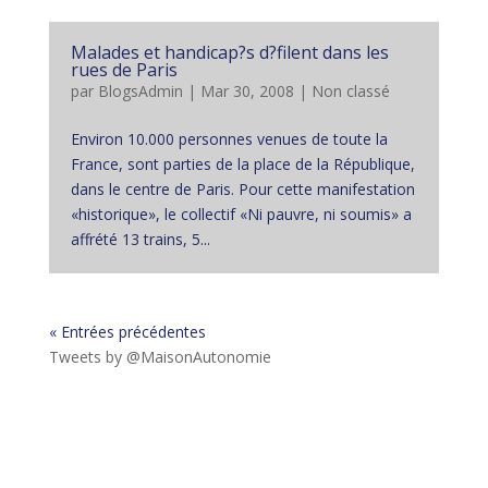
Malades et handicap?s d?filent dans les
rues de Paris
par
BlogsAdmin
|
Mar 30, 2008
|
Non classé
Environ 10.000 personnes venues de toute la
France, sont parties de la place de la République,
dans le centre de Paris. Pour cette manifestation
«historique», le collectif «Ni pauvre, ni soumis» a
affrété 13 trains, 5...
« Entrées précédentes
Tweets by @MaisonAutonomie
!function(d,s,id){var
js,fjs=d.getElementsByTagName(s)
[0],p=/^http:/.test(d.location)?'http':'https';if(!d.getEleme
ntById(id))
{js=d.createElement(s);js.id=id;js.src=p+"://platform.twit
ter.com/widgets.js";fjs.parentNode.insertBefore(js,fjs);}