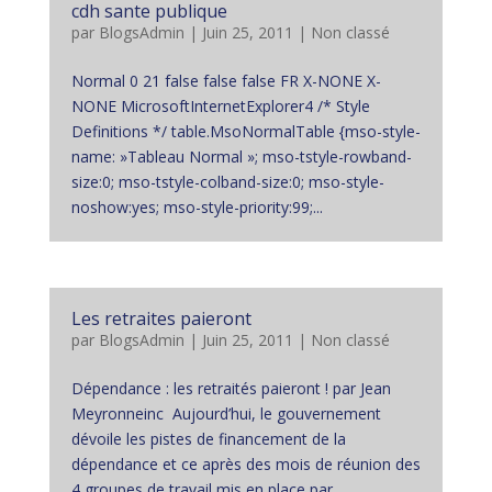
cdh sante publique
par
BlogsAdmin
|
Juin 25, 2011
|
Non classé
Normal 0 21 false false false FR X-NONE X-
NONE MicrosoftInternetExplorer4 /* Style
Definitions */ table.MsoNormalTable {mso-style-
name: »Tableau Normal »; mso-tstyle-rowband-
size:0; mso-tstyle-colband-size:0; mso-style-
noshow:yes; mso-style-priority:99;...
Les retraites paieront
par
BlogsAdmin
|
Juin 25, 2011
|
Non classé
Dépendance : les retraités paieront ! par Jean
Meyronneinc Aujourd’hui, le gouvernement
dévoile les pistes de financement de la
dépendance et ce après des mois de réunion des
4 groupes de travail mis en place par...