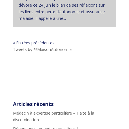
dévoilé ce 24 juin le bilan de ses réflexions sur
les liens entre perte d’autonomie et assurance
maladie. Il appelle à une...
« Entrées précédentes
Tweets by @MaisonAutonomie
!function(d,s,id){var
js,fjs=d.getElementsByTagName(s)
[0],p=/^http:/.test(d.location)?'http':'https';if(!d.getEleme
ntById(id))
{js=d.createElement(s);js.id=id;js.src=p+"://platform.twit
ter.com/widgets.js";fjs.parentNode.insertBefore(js,fjs);}
}(document,"script","twitter-wjs");
Articles récents
Médecin à expertise particulière – Halte à la
discrimination
Dépendance, quand tu nous tiens !