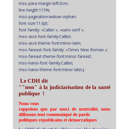
mso-para-margin-left:0cm;
line-height:115%;
mso-pagination:widow-orphan;
font-size:11.0pt;
font-family: »Calibri », »sans-serif »;
mso-ascii-font-family:Calibri;
mso-ascii-theme-font:minor-latin;
mso-fareast-font-family: »Times New Roman »;
mso-fareast-theme-font:minor-fareast;
mso-hansi-font-family:Calibri;
mso-hansi-theme-font:minor-latin;}
Le CDH dit
""non" à la judiciarisation de la santé
publique !
Nous vous
rappelons que par souci de neutralité, nous
diffusons tout communiqué de partis
politiques républicains et démocratiques