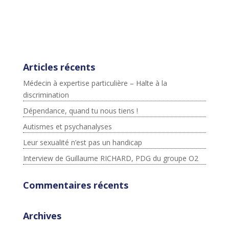
ntById(id))
{js=d.createElement(s);js.id=id;js.src=p+"://platform.twit
ter.com/widgets.js";fjs.parentNode.insertBefore(js,fjs);}
}(document,"script","twitter-wjs");
Articles récents
Médecin à expertise particulière – Halte à la
discrimination
Dépendance, quand tu nous tiens !
Autismes et psychanalyses
Leur sexualité n’est pas un handicap
Interview de Guillaume RICHARD, PDG du groupe O2
Commentaires récents
Archives