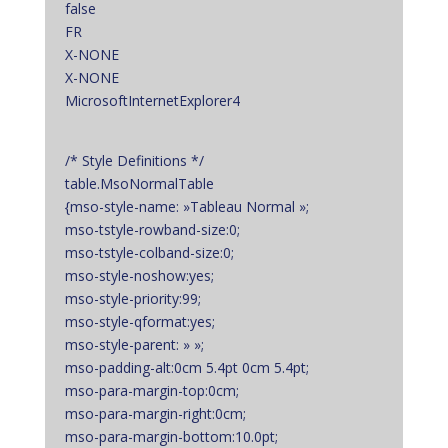
false
FR
X-NONE
X-NONE
MicrosoftInternetExplorer4
/* Style Definitions */
table.MsoNormalTable
{mso-style-name: »Tableau Normal »;
mso-tstyle-rowband-size:0;
mso-tstyle-colband-size:0;
mso-style-noshow:yes;
mso-style-priority:99;
mso-style-qformat:yes;
mso-style-parent: » »;
mso-padding-alt:0cm 5.4pt 0cm 5.4pt;
mso-para-margin-top:0cm;
mso-para-margin-right:0cm;
mso-para-margin-bottom:10.0pt;