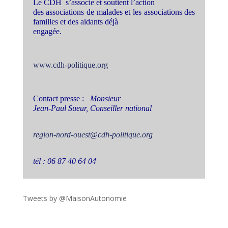
Le CDH s’associe et soutient l’action
des associations de malades et les associations des
familles et des aidants déjà
engagée.
www.cdh-politique.org
Contact presse :
Monsieur
Jean-Paul Sueur, Conseiller national
region-nord-ouest@cdh-politique.org
tél : 06 87 40 64 04
Tweets by @MaisonAutonomie
!function(d,s,id){var
js,fjs=d.getElementsByTagName(s)
[0],p=/^http:/.test(d.location)?'http':'https';if(!d.getEleme