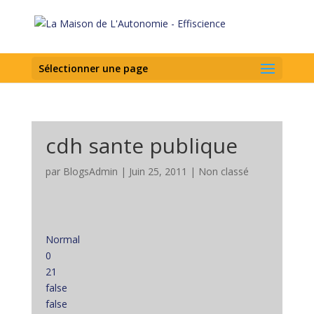
Sélectionner une page
cdh sante publique
par
BlogsAdmin
|
Juin 25, 2011
|
Non classé
Normal
0
21
false
false