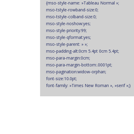
{mso-style-name: »Tableau Normal »;
mso-tstyle-rowband-size:0;
mso-tstyle-colband-size:0;
mso-style-noshow:yes;
mso-style-priority:99;
mso-style-qformat:yes;
mso-style-parent: » »;
mso-padding-alt:0cm 5.4pt 0cm 5.4pt;
mso-para-margin:0cm;
mso-para-margin-bottom:.0001pt;
mso-pagination:widow-orphan;
font-size:10.0pt;
font-family: »Times New Roman », »serif »;}