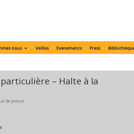
mmes nous
Veilles
Evenements
Press
Bibliothèqu
articulière – Halte à la
é de presse
l