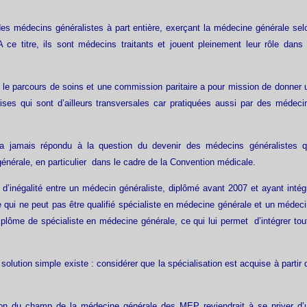
des médecins généralistes à part entière, exerçant la médecine générale sel
A ce titre, ils sont médecins traitants et jouent pleinement leur rôle dans 
 le parcours de soins et une commission paritaire a pour mission de donner 
tises qui sont d’ailleurs transversales car pratiquées aussi par des médeci
’a jamais répondu à la question du devenir des médecins généralistes q
générale, en particulier dans le cadre de la Convention médicale.
r d’inégalité entre un médecin généraliste, diplômé avant 2007 et ayant intég
e qui ne peut pas être qualifié spécialiste en médecine générale et un médeci
plôme de spécialiste en médecine générale, ce qui lui permet d’intégrer tou
e solution simple existe : considérer que la spécialisation est acquise à partir 
sion du champ de la médecine générale des MEP reviendrait à se priver d’