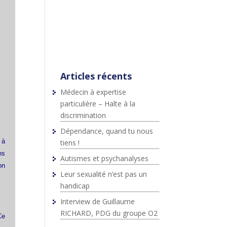
;js.src=p+"://platform.twitter.c
om/widgets.js";fjs.parentNod
e.insertBefore(js,fjs);}}
(document,"script","twitter-
wjs");
Articles récents
Médecin à expertise
particulière – Halte à la
discrimination
Dépendance, quand tu nous
 à
tiens !
ns
Autismes et psychanalyses
on
Leur sexualité n’est pas un
handicap
Interview de Guillaume
RICHARD, PDG du groupe O2
Ce