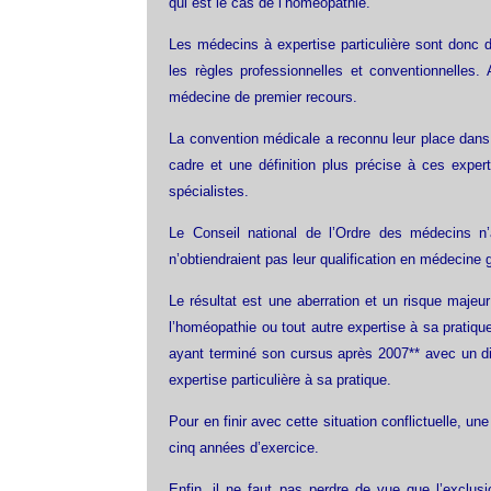
qui est le cas de l’homéopathie.
Les médecins à expertise particulière sont donc 
les règles professionnelles et conventionnelles. 
médecine de premier recours.
La convention médicale a reconnu leur place dans
cadre et une définition plus précise à ces exper
spécialistes.
Le Conseil national de l’Ordre des médecins n
n’obtiendraient pas leur qualification en médecine 
Le résultat est une aberration et un risque majeu
l’homéopathie ou tout autre expertise à sa pratiqu
ayant terminé son cursus après 2007** avec un di
expertise particulière à sa pratique.
Pour en finir avec cette situation conflictuelle, un
cinq années d’exercice.
Enfin, il ne faut pas perdre de vue que l’exclu