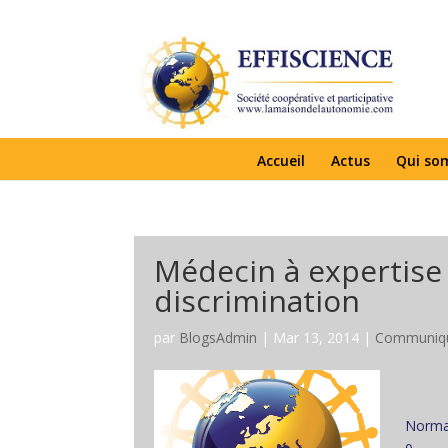
Accueil
Actus
Qui so
Médecin à expertise p
discrimination
par
BlogsAdmin
|
Mar 13, 2014
|
Communiqu
Norma