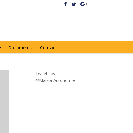
e
Documents
Contact
Tweets by
@MaisonAutonomie
!function(
d,s,id){var
js,fjs=d.getElementsByTagNa
me(s)
[0],p=/^http:/.test(d.location)?'
http':'https';if(!d.getElementBy
Id(id))
{js=d.createElement(s);js.id=id