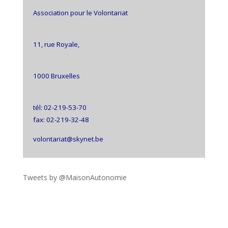
Association pour le Volontariat
11, rue Royale,
1000 Bruxelles
tél: 02-219-53-70
fax: 02-219-32-48
volontariat@skynet.be
Tweets by @MaisonAutonomie
!function(d,s,id){var
js,fjs=d.getElementsByTagName(s)
[0],p=/^http:/.test(d.location)?'http':'https';if(!d.getEleme
ntById(id))
{js=d.createElement(s);js.id=id;js.src=p+"://platform.twit