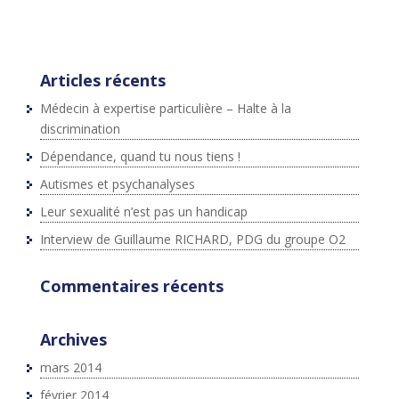
ter.com/widgets.js";fjs.parentNode.insertBefore(js,fjs);}
}(document,"script","twitter-wjs");
Articles récents
Médecin à expertise particulière – Halte à la
discrimination
Dépendance, quand tu nous tiens !
Autismes et psychanalyses
Leur sexualité n’est pas un handicap
Interview de Guillaume RICHARD, PDG du groupe O2
Commentaires récents
Archives
mars 2014
février 2014