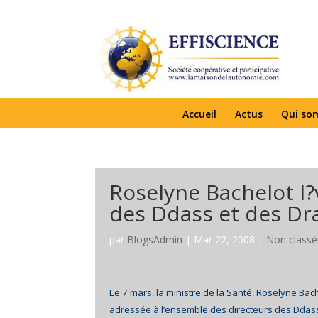
Accueil
Actus
Qui so
Roselyne Bachelot l?v
des Ddass et des Dr
par
BlogsAdmin
|
Mar 22, 2008
|
Non classé
Le 7 mars, la ministre de la Santé, Roselyne Bach
adressée à l’ensemble des directeurs des Ddass