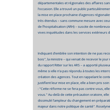
départementales et régionales des affaires sanit
l’occasion. Elle a trouvé un public particulièremen
la mise en place prochaine d’agences régionale
très étendus – sans commune mesure avec ceux
de l’hospitalisation (ARH) – suscite de nombreus
vives inquiétudes dans les services extérieurs d
Indiquant d’emblée son intention de ne pas reco
bois", la ministre – qui venait de recevoir le jou
du rapport Ritter sur les ARS – a apporté plusie
même si elle n’a pas répondu à toutes les inter
création des agences. Tout en rappelant le conte
justifient leur mise en place, elle a bien pris so
: "Cette réforme ne se fera pas contre vous, ell
vous." Au-delà de cette précaution oratoire, ell
dissimulé l’ampleur du changement en préparati
majeur dans notre politique de santé". Rosely