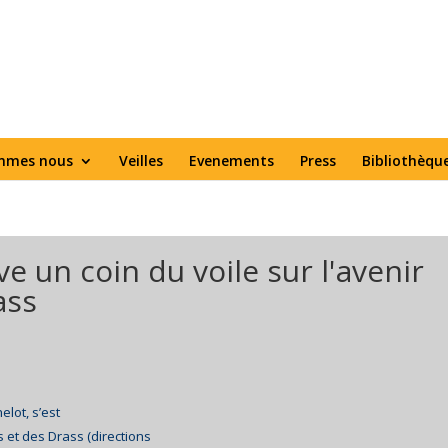
mmes nous
Veilles
Evenements
Press
Bibliothèqu
e un coin du voile sur l'avenir
ass
elot, s’est
 et des Drass (directions