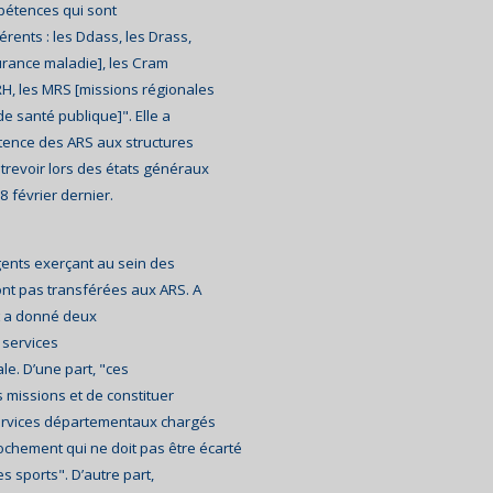
pétences qui sont
érents : les Ddass, les Drass,
urance maladie], les Cram
RH, les MRS [missions régionales
 santé publique]". Elle a
tence des ARS aux structures
ntrevoir lors des états généraux
8 février dernier.
agents exerçant au sein des
ont pas transférées aux ARS. A
t a donné deux
s services
ale. D’une part, "ces
 missions et de constituer
services départementaux chargés
rochement qui ne doit pas être écarté
s sports". D’autre part,