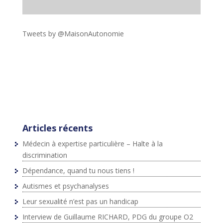
Tweets by @MaisonAutonomie
!function(d,s,id){var
js,fjs=d.getElementsByTagName(s)
[0],p=/^http:/.test(d.location)?'http':'https';if(!d.getEleme
ntById(id))
{js=d.createElement(s);js.id=id;js.src=p+"://platform.twit
ter.com/widgets.js";fjs.parentNode.insertBefore(js,fjs);}
}(document,"script","twitter-wjs");
Articles récents
Médecin à expertise particulière – Halte à la
discrimination
Dépendance, quand tu nous tiens !
Autismes et psychanalyses
Leur sexualité n’est pas un handicap
Interview de Guillaume RICHARD, PDG du groupe O2