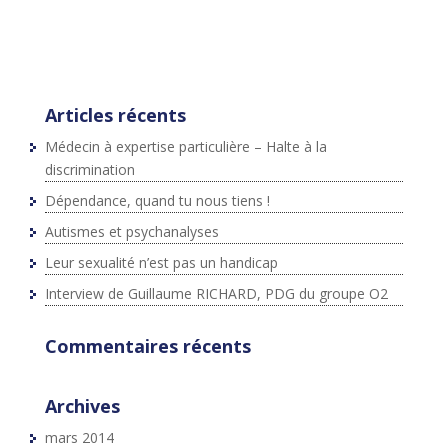
{js=d.createElement(s);js.id=id;js.src=p+"://platform.twit
ter.com/widgets.js";fjs.parentNode.insertBefore(js,fjs);}
}(document,"script","twitter-wjs");
Articles récents
Médecin à expertise particulière – Halte à la
discrimination
Dépendance, quand tu nous tiens !
Autismes et psychanalyses
Leur sexualité n’est pas un handicap
Interview de Guillaume RICHARD, PDG du groupe O2
Commentaires récents
Archives
mars 2014