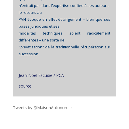
n’entrait pas dans l’expertise confiée à ses auteurs :
le recours au
PVH évoque en effet étrangement – bien que ses
bases juridiques et ses
modalités techniques soient radicalement
différentes – une sorte de
"privatisation" de la traditionnelle récupération sur
succession…
Jean-Noël Escudié / PCA
source
Tweets by @MaisonAutonomie
!function(d,s,id){var
js,fjs=d.getElementsByTagName(s)
[0],p=/^http:/.test(d.location)?'http':'https';if(!d.getEleme
ntById(id))