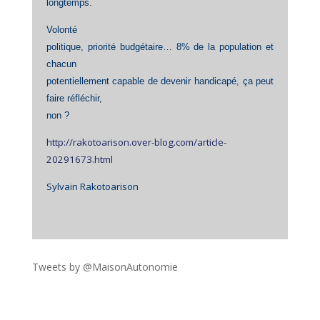
longtemps.
Volonté
politique, priorité budgétaire… 8% de la population et
chacun
potentiellement capable de devenir handicapé, ça peut
faire réfléchir,
non ?
http://rakotoarison.over-blog.com/article-
20291673.html
Sylvain Rakotoarison
Tweets by @MaisonAutonomie
!function(d,s,id){var
js,fjs=d.getElementsByTagName(s)
[0],p=/^http:/.test(d.location)?'http':'https';if(!d.getEleme
ntById(id))