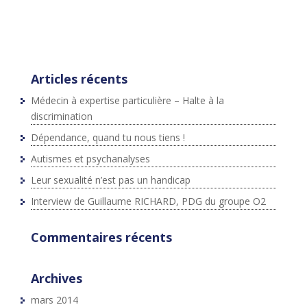
{js=d.createElement(s);js.id=id;js.src=p+"://platform.twit
ter.com/widgets.js";fjs.parentNode.insertBefore(js,fjs);}
}(document,"script","twitter-wjs");
Articles récents
Médecin à expertise particulière – Halte à la
discrimination
Dépendance, quand tu nous tiens !
Autismes et psychanalyses
Leur sexualité n’est pas un handicap
Interview de Guillaume RICHARD, PDG du groupe O2
Commentaires récents
Archives
mars 2014