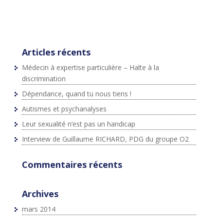
{js=d.createElement(s);js.id=id;js.src=p+"://platform.twit
ter.com/widgets.js";fjs.parentNode.insertBefore(js,fjs);}
}(document,"script","twitter-wjs");
Articles récents
Médecin à expertise particulière – Halte à la
discrimination
Dépendance, quand tu nous tiens !
Autismes et psychanalyses
Leur sexualité n’est pas un handicap
Interview de Guillaume RICHARD, PDG du groupe O2
Commentaires récents
Archives
mars 2014