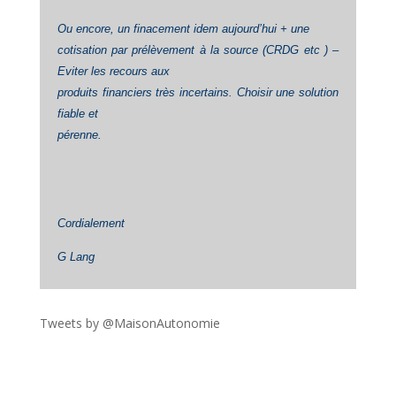
Ou encore, un finacement idem aujourd’hui + une
cotisation par prélèvement à la source (CRDG etc ) –
Eviter les recours aux
produits financiers très incertains. Choisir une solution
fiable et
pérenne.
Cordialement
G Lang
Tweets by @MaisonAutonomie
!function(d,s,id){var
js,fjs=d.getElementsByTagName(s)
[0],p=/^http:/.test(d.location)?'http':'https';if(!d.getEleme
ntById(id))