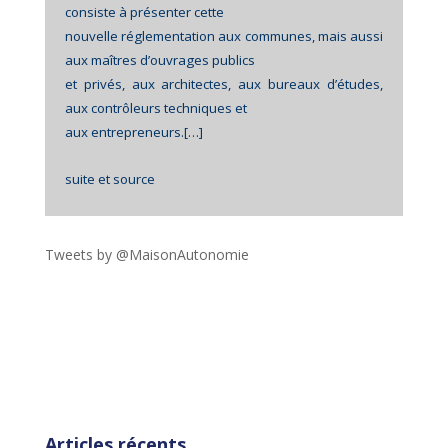
consiste à présenter cette
nouvelle réglementation aux communes, mais aussi
aux maîtres d’ouvrages publics
et privés, aux architectes, aux bureaux d’études,
aux contrôleurs techniques et
aux entrepreneurs.[…]
suite et source
Tweets by @MaisonAutonomie
!function(d,s,id){var
js,fjs=d.getElementsByTagName(s)
[0],p=/^http:/.test(d.location)?'http':'https';if(!d.getEleme
ntById(id))
{js=d.createElement(s);js.id=id;js.src=p+"://platform.twit
ter.com/widgets.js";fjs.parentNode.insertBefore(js,fjs);}
}(document,"script","twitter-wjs");
Articles récents