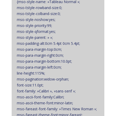
{mso-style-name: »Tableau Normal »;
mso-tstyle-rowband-size:0;
mso-tstyle-colband-size:0;
mso-style-noshow:yes;
mso-style-priority:99;
mso-style-qformat:yes;
mso-style-parent: » »;
mso-padding-alt:0cm 5.4pt 0cm 5.4pt;
mso-para-margin-top:0cm;
mso-para-margin-right:0cm;
mso-para-margin-bottom:10.0pt;
mso-para-margin-left:0cm;
line-height:115%;
mso-pagination:widow-orphan;
font-size:11.0pt;
font-family: »Calibri », »sans-serif »;
mso-ascii-font-family:Calibri;
mso-ascii-theme-font:minor-latin;
mso-fareast-font-family: »Times New Roman »;
mso-fareast-theme-font:minor-fareast;