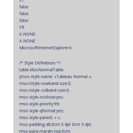
false
false
false
FR
X-NONE
X-NONE
MicrosoftInternetExplorer4
/* Style Definitions */
table.MsoNormalTable
{mso-style-name: »Tableau Normal »;
mso-tstyle-rowband-size:0;
mso-tstyle-colband-size:0;
mso-style-noshow:yes;
mso-style-priority:99;
mso-style-qformat:yes;
mso-style-parent: » »;
mso-padding-alt:0cm 5.4pt 0cm 5.4pt;
mso-para-margin-top:0cm;