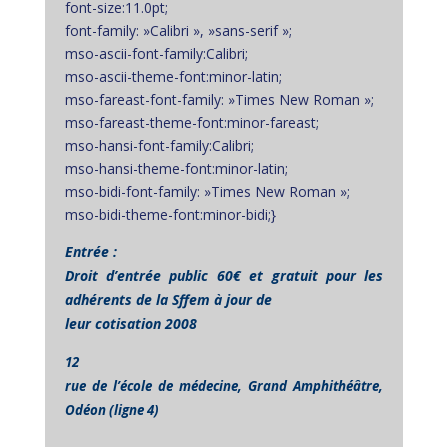
font-size:11.0pt;
font-family: »Calibri », »sans-serif »;
mso-ascii-font-family:Calibri;
mso-ascii-theme-font:minor-latin;
mso-fareast-font-family: »Times New Roman »;
mso-fareast-theme-font:minor-fareast;
mso-hansi-font-family:Calibri;
mso-hansi-theme-font:minor-latin;
mso-bidi-font-family: »Times New Roman »;
mso-bidi-theme-font:minor-bidi;}
Entrée :
Droit d’entrée public 60€ et gratuit pour les
adhérents de la Sffem à jour de
leur cotisation 2008
12
rue de l’école de médecine, Grand Amphithéâtre,
Odéon (ligne 4)