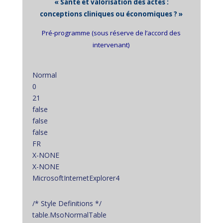
« Santé et valorisation des actes :
conceptions cliniques ou économiques ? »
Pré-programme (sous réserve de l’accord des
intervenant)
Normal
0
21
false
false
false
FR
X-NONE
X-NONE
MicrosoftInternetExplorer4
/* Style Definitions */
table.MsoNormalTable