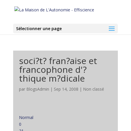
Sélectionner une page
soci?t? fran?aise et
francophone d'?
thique m?dicale
par
BlogsAdmin
|
Sep 14, 2008
|
Non classé
Normal
0
21