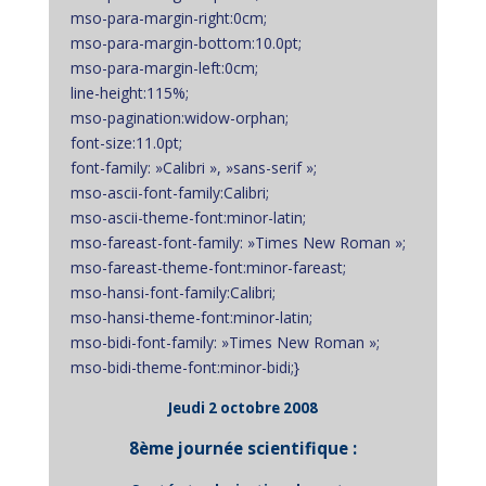
mso-para-margin-right:0cm;
mso-para-margin-bottom:10.0pt;
mso-para-margin-left:0cm;
line-height:115%;
mso-pagination:widow-orphan;
font-size:11.0pt;
font-family: »Calibri », »sans-serif »;
mso-ascii-font-family:Calibri;
mso-ascii-theme-font:minor-latin;
mso-fareast-font-family: »Times New Roman »;
mso-fareast-theme-font:minor-fareast;
mso-hansi-font-family:Calibri;
mso-hansi-theme-font:minor-latin;
mso-bidi-font-family: »Times New Roman »;
mso-bidi-theme-font:minor-bidi;}
Jeudi 2 octobre 2008
8ème journée scientifique :