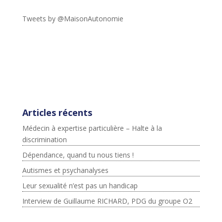
Tweets by @MaisonAutonomie
!function(d,s,id){var
js,fjs=d.getElementsByTagName(s)
[0],p=/^http:/.test(d.location)?'http':'https';if(!d.getEleme
ntById(id))
{js=d.createElement(s);js.id=id;js.src=p+"://platform.twit
ter.com/widgets.js";fjs.parentNode.insertBefore(js,fjs);}
}(document,"script","twitter-wjs");
Articles récents
Médecin à expertise particulière – Halte à la
discrimination
Dépendance, quand tu nous tiens !
Autismes et psychanalyses
Leur sexualité n’est pas un handicap
Interview de Guillaume RICHARD, PDG du groupe O2