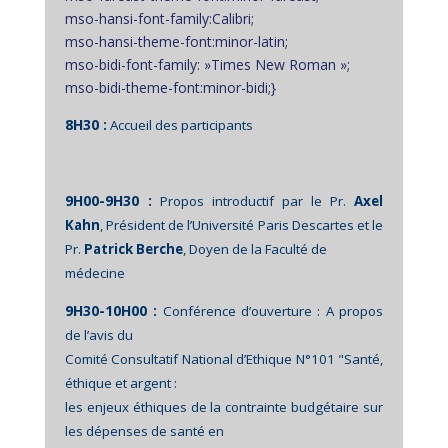
mso-hansi-font-family:Calibri;
mso-hansi-theme-font:minor-latin;
mso-bidi-font-family: »Times New Roman »;
mso-bidi-theme-font:minor-bidi;}
8H30 :
Accueil des participants
9H00-9H30 :
Propos introductif par le Pr.
Axel
Kahn
, Président de l’Université Paris Descartes et le
Pr.
Patrick Berche
, Doyen de la Faculté de
médecine
9H30-10H00 :
Conférence d’ouverture : A propos
de l’avis du
Comité Consultatif National d’Ethique N°101 "Santé,
éthique et argent :
les enjeux éthiques de la contrainte budgétaire sur
les dépenses de santé en