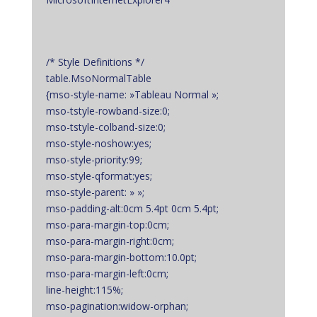
/* Style Definitions */
table.MsoNormalTable
{mso-style-name: »Tableau Normal »;
mso-tstyle-rowband-size:0;
mso-tstyle-colband-size:0;
mso-style-noshow:yes;
mso-style-priority:99;
mso-style-qformat:yes;
mso-style-parent: » »;
mso-padding-alt:0cm 5.4pt 0cm 5.4pt;
mso-para-margin-top:0cm;
mso-para-margin-right:0cm;
mso-para-margin-bottom:10.0pt;
mso-para-margin-left:0cm;
line-height:115%;
mso-pagination:widow-orphan;