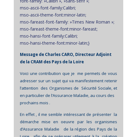
font-family: »Calibri », »sans-serif »;
mso-ascii-font-family:Calibri;
mso-ascii-theme-font:minor-latin;
mso-fareast-font-family: »Times New Roman »;
mso-fareast-theme-font:minor-fareast;
mso-hansi-font-family:Calibri;
mso-hansi-theme-font:minor-latin;}
Message de Charles CARO, Directeur Adjoint
de la CRAM des Pays de la Loire
Voici une contribution que je
me permets de vous
adresser sur un sujet qui va manifestement retenir
l’attention
des Organismes de
Sécurité Sociale,
et
en particulier de l’Assurance Maladie, au cours des
prochains mois .
En effet , il me semble intéressant de présenter
la
démarche mise en oeuvre par les organismes
d’Assurance Maladie
de la région des Pays de la
Loire , afin de se préparer utilement à la
création