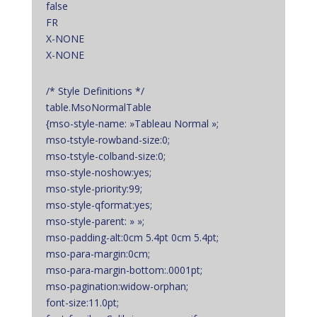
false
FR
X-NONE
X-NONE
/* Style Definitions */
table.MsoNormalTable
{mso-style-name: »Tableau Normal »;
mso-tstyle-rowband-size:0;
mso-tstyle-colband-size:0;
mso-style-noshow:yes;
mso-style-priority:99;
mso-style-qformat:yes;
mso-style-parent: » »;
mso-padding-alt:0cm 5.4pt 0cm 5.4pt;
mso-para-margin:0cm;
mso-para-margin-bottom:.0001pt;
mso-pagination:widow-orphan;
font-size:11.0pt;