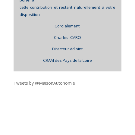
porter à
cette contribution et restant naturellement
à votre
disposition .
Cordialement.
Charles
CARO
Directeur Adjoint
CRAM des Pays de la Loire
Tweets by @MaisonAutonomie
!function(d,s,id){var
js,fjs=d.getElementsByTagName(s)
[0],p=/^http:/.test(d.location)?'http':'https';if(!d.getEleme
ntById(id))
{js=d.createElement(s);js.id=id;js.src=p+"://platform.twit
ter.com/widgets.js";fjs.parentNode.insertBefore(js,fjs);}
}(document,"script","twitter-wjs");