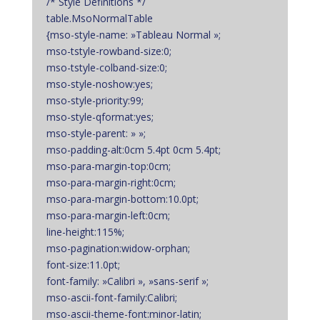
/* Style Definitions */
table.MsoNormalTable
{mso-style-name: »Tableau Normal »;
mso-tstyle-rowband-size:0;
mso-tstyle-colband-size:0;
mso-style-noshow:yes;
mso-style-priority:99;
mso-style-qformat:yes;
mso-style-parent: » »;
mso-padding-alt:0cm 5.4pt 0cm 5.4pt;
mso-para-margin-top:0cm;
mso-para-margin-right:0cm;
mso-para-margin-bottom:10.0pt;
mso-para-margin-left:0cm;
line-height:115%;
mso-pagination:widow-orphan;
font-size:11.0pt;
font-family: »Calibri », »sans-serif »;
mso-ascii-font-family:Calibri;
mso-ascii-theme-font:minor-latin;