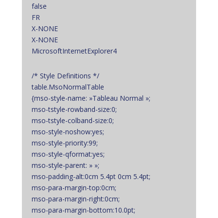
false
FR
X-NONE
X-NONE
MicrosoftInternetExplorer4
/* Style Definitions */
table.MsoNormalTable
{mso-style-name: »Tableau Normal »;
mso-tstyle-rowband-size:0;
mso-tstyle-colband-size:0;
mso-style-noshow:yes;
mso-style-priority:99;
mso-style-qformat:yes;
mso-style-parent: » »;
mso-padding-alt:0cm 5.4pt 0cm 5.4pt;
mso-para-margin-top:0cm;
mso-para-margin-right:0cm;
mso-para-margin-bottom:10.0pt;