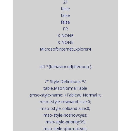
21
false
false
false
FR
X-NONE
X-NONE
MicrosoftInternetExplorer4
st1:*{behavior:url(#ieooui) }
/* Style Definitions */
table.MsoNormalTable
{mso-style-name: »Tableau Normal »;
mso-tstyle-rowband-size:0;
mso-tstyle-colband-size:0;
mso-style-noshow:yes;
mso-style-priority:99;
mso-style-qformat:yes;