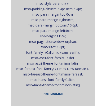
mso-style-parent: » »;
mso-padding-alt:0cm 5.4pt 0cm 5.4pt;
mso-para-margin-top:0cm;
mso-para-margin-right:0cm;
mso-para-margin-bottom:10.0pt;
mso-para-margin-left:0cm;
line-height:115%;
mso-pagination:widow-orphan;
font-size:11.0pt;
font-family: »Calibri », »sans-serif »;
mso-ascii-font-family:Calibri;
mso-ascii-theme-font:minor-latin;
mso-fareast-font-family: »Times New Roman »;
mso-fareast-theme-font:minor-fareast;
mso-hansi-font-family:Calibri;
mso-hansi-theme-font:minor-latin;}
P
ROGRAMME