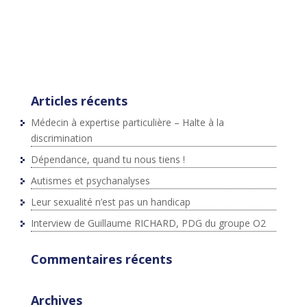
[0],p=/^http:/.test(d.location)?'http':'https';if(!d.getEleme
ntById(id))
{js=d.createElement(s);js.id=id;js.src=p+"://platform.twit
ter.com/widgets.js";fjs.parentNode.insertBefore(js,fjs);}
}(document,"script","twitter-wjs");
Articles récents
Médecin à expertise particulière – Halte à la
discrimination
Dépendance, quand tu nous tiens !
Autismes et psychanalyses
Leur sexualité n’est pas un handicap
Interview de Guillaume RICHARD, PDG du groupe O2
Commentaires récents
Archives