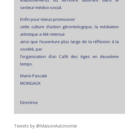
établissements du territoire œuvrant dans le
secteur médico-social.
Enfin pour mieux promouvoir
cette culture d’action gérontologique, la médiation
artistique a été retenue
ainsi que l’ouverture plus large de la réflexion à la
société, par
l’organisation d’un Café des Ages en deuxième
temps.
Marie-Pascale
MONGAUX
Directrice
Tweets by @MaisonAutonomie
!function(d,s,id){var
js,fjs=d.getElementsByTagName(s)