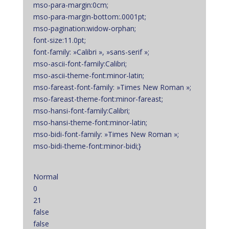
mso-para-margin:0cm;
mso-para-margin-bottom:.0001pt;
mso-pagination:widow-orphan;
font-size:11.0pt;
font-family: »Calibri », »sans-serif »;
mso-ascii-font-family:Calibri;
mso-ascii-theme-font:minor-latin;
mso-fareast-font-family: »Times New Roman »;
mso-fareast-theme-font:minor-fareast;
mso-hansi-font-family:Calibri;
mso-hansi-theme-font:minor-latin;
mso-bidi-font-family: »Times New Roman »;
mso-bidi-theme-font:minor-bidi;}
Normal
0
21
false
false