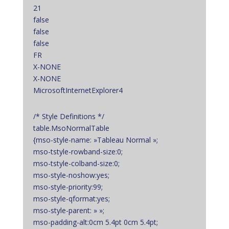
21
false
false
false
FR
X-NONE
X-NONE
MicrosoftInternetExplorer4
/* Style Definitions */
table.MsoNormalTable
{mso-style-name: »Tableau Normal »;
mso-tstyle-rowband-size:0;
mso-tstyle-colband-size:0;
mso-style-noshow:yes;
mso-style-priority:99;
mso-style-qformat:yes;
mso-style-parent: » »;
mso-padding-alt:0cm 5.4pt 0cm 5.4pt;