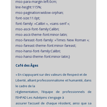
mso-para-margin-left:0cm;
line-height:115%;
mso-pagination:widow-orphan;
font-size:11.0pt;
font-family: »Calibri », »sans-serif »;
mso-ascii-font-family:Calibri;
mso-ascii-theme-font:minor-latin;
mso-fareast-font-family: »Times New Roman »;
mso-fareast-theme-font:minor-fareast;
mso-hansi-font-family:Calibri;
mso-hansi-theme-font:minor-latin;}
Café des Âges
« En s’appuyant sur des valeurs de Respect et de
Liberté, alliant professionnalisme et humanité, dans
le cadre de la
réglementation, l’équipe de professionnels de
l’EHPAD Les Aubépins s’engage à
assurer l’accueil de chaque résident, ainsi que sa