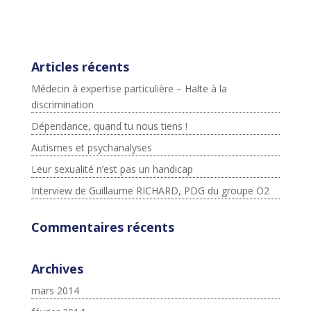
ter.com/widgets.js";fjs.parentNode.insertBefore(js,fjs);}
}(document,"script","twitter-wjs");
Articles récents
Médecin à expertise particulière – Halte à la
discrimination
Dépendance, quand tu nous tiens !
Autismes et psychanalyses
Leur sexualité n’est pas un handicap
Interview de Guillaume RICHARD, PDG du groupe O2
Commentaires récents
Archives
mars 2014