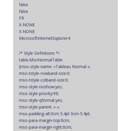
false
false
FR
X-NONE
X-NONE
MicrosoftInternetExplorer4
/* Style Definitions */
table.MsoNormalTable
{mso-style-name: »Tableau Normal »;
mso-tstyle-rowband-size:0;
mso-tstyle-colband-size:0;
mso-style-noshow:yes;
mso-style-priority:99;
mso-style-qformat:yes;
mso-style-parent: » »;
mso-padding-alt:0cm 5.4pt 0cm 5.4pt;
mso-para-margin-top:0cm;
mso-para-margin-right:0cm;