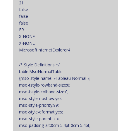
21
false
false
false
FR
X-NONE
X-NONE
MicrosoftInternetExplorer4
/* Style Definitions */
table.MsoNormalTable
{mso-style-name: »Tableau Normal »;
mso-tstyle-rowband-size:0;
mso-tstyle-colband-size:0;
mso-style-noshow:yes;
mso-style-priority:99;
mso-style-qformat:yes;
mso-style-parent: » »;
mso-padding-alt:0cm 5.4pt 0cm 5.4pt;