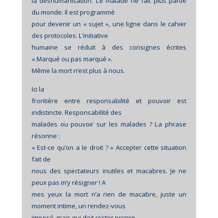
la déshumanisation. Le malade ne fait plus partie
du monde. Il est programmé
pour devenir un « sujet », une ligne dans le cahier
des protocoles. L’initiative
humaine se réduit à des consignes écrites
« Marqué ou pas marqué ».
Même la mort n’est plus à nous.
Ici la
frontière entre responsabilité et pouvoir est
indistincte. Responsabilité des
malades ou pouvoir sur les malades ? La phrase
résonne :
« Est-ce qu’on a le droit ? » Accepter cette situation
fait de
nous des spectateurs inutiles et macabres. Je ne
peux pas m’y résigner ! A
mes yeux la mort n’a rien de macabre, juste un
moment intime, un rendez-vous
imposé, mais qui doit rester propre.