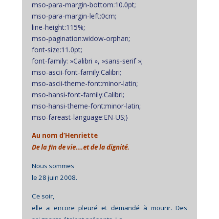
mso-para-margin-bottom:10.0pt;
mso-para-margin-left:0cm;
line-height:115%;
mso-pagination:widow-orphan;
font-size:11.0pt;
font-family: »Calibri », »sans-serif »;
mso-ascii-font-family:Calibri;
mso-ascii-theme-font:minor-latin;
mso-hansi-font-family:Calibri;
mso-hansi-theme-font:minor-latin;
mso-fareast-language:EN-US;}
Au nom d’Henriette
De la fin de vie….et de la dignité.
Nous sommes
le 28 juin 2008.
Ce soir,
elle a encore pleuré et demandé à mourir. Des