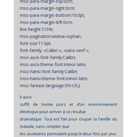
mso-para-margin-top:0cm;
mso-para-margin-right:0cm;
mso-para-margin-bottom:10.0pt;
mso-para-margin-left:0cm;
line-height:115%;
mso-pagination:widow-orphan;
font-size:11.0pt;
font-family: »Calibri », »sans-serif »;
mso-ascii-font-family:Calibri;
mso-ascii-theme-font:minor-latin;
mso-hansi-font-family:Calibri;
mso-hansi-theme-font:minor-latin;
mso-fareast-language:EN-US;}
Il aura
suffit de trente jours et d’un environnement
électrique pour arriver à ce résultat
dramatique. Tout est fait pour couper la famille du
malade, sans compter que
les auxiliaires permutent jusqu’à deux fois par jour.