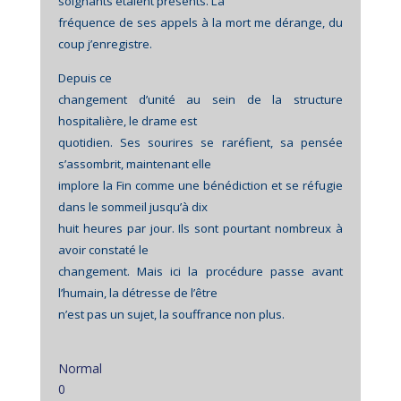
soignants étaient présents. La
fréquence de ses appels à la mort me dérange, du
coup j’enregistre.
Depuis ce
changement d’unité au sein de la structure
hospitalière, le drame est
quotidien. Ses sourires se raréfient, sa pensée
s’assombrit, maintenant elle
implore la Fin comme une bénédiction et se réfugie
dans le sommeil jusqu’à dix
huit heures par jour. Ils sont pourtant nombreux à
avoir constaté le
changement. Mais ici la procédure passe avant
l’humain, la détresse de l’être
n’est pas un sujet, la souffrance non plus.
Normal
0