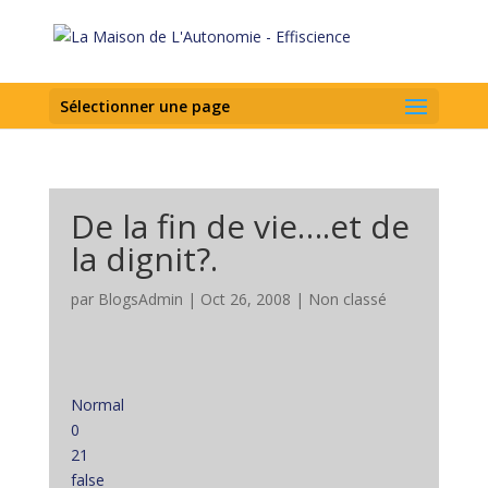
Sélectionner une page
De la fin de vie….et de
la dignit?.
par
BlogsAdmin
|
Oct 26, 2008
|
Non classé
Normal
0
21
false