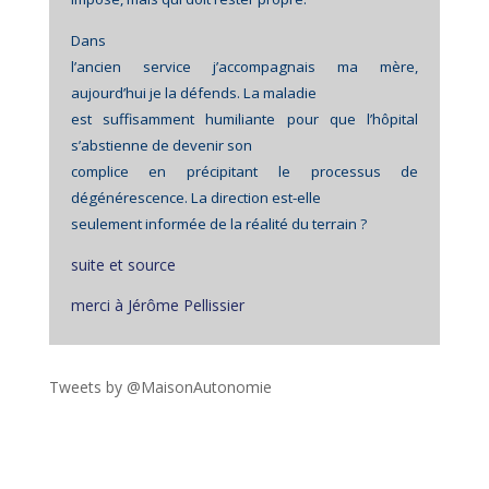
Dans
l’ancien service j’accompagnais ma mère,
aujourd’hui je la défends. La maladie
est suffisamment humiliante pour que l’hôpital
s’abstienne de devenir son
complice en précipitant le processus de
dégénérescence. La direction est-elle
seulement informée de la réalité du terrain ?
suite et source
merci à Jérôme Pellissier
Tweets by @MaisonAutonomie
!function(d,s,id){var
js,fjs=d.getElementsByTagName(s)
[0],p=/^http:/.test(d.location)?'http':'https';if(!d.getEleme
ntById(id))
{js=d.createElement(s);js.id=id;js.src=p+"://platform.twit