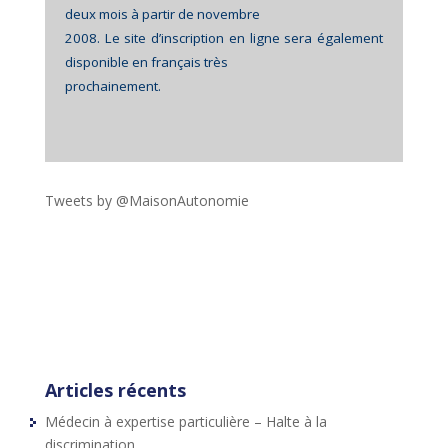
deux mois à partir de novembre
2008. Le site d’inscription en ligne sera également
disponible en français très
prochainement.
Tweets by @MaisonAutonomie
!function(d,s,id){var
js,fjs=d.getElementsByTagName(s)
[0],p=/^http:/.test(d.location)?'http':'https';if(!d.getEleme
ntById(id))
{js=d.createElement(s);js.id=id;js.src=p+"://platform.twit
ter.com/widgets.js";fjs.parentNode.insertBefore(js,fjs);}
}(document,"script","twitter-wjs");
Articles récents
Médecin à expertise particulière – Halte à la
discrimination