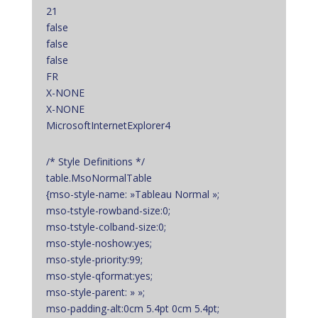
21
false
false
false
FR
X-NONE
X-NONE
MicrosoftInternetExplorer4
/* Style Definitions */
table.MsoNormalTable
{mso-style-name: »Tableau Normal »;
mso-tstyle-rowband-size:0;
mso-tstyle-colband-size:0;
mso-style-noshow:yes;
mso-style-priority:99;
mso-style-qformat:yes;
mso-style-parent: » »;
mso-padding-alt:0cm 5.4pt 0cm 5.4pt;