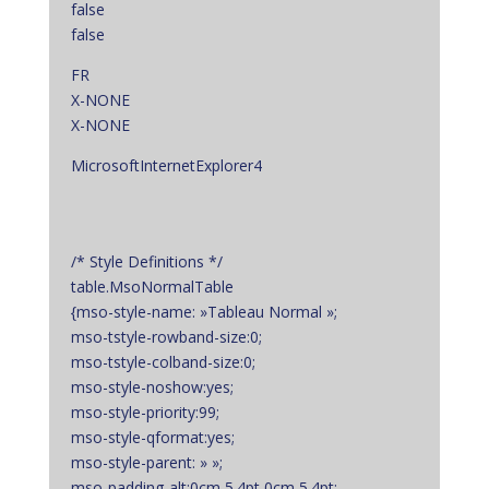
false
false
FR
X-NONE
X-NONE
MicrosoftInternetExplorer4
/* Style Definitions */
table.MsoNormalTable
{mso-style-name: »Tableau Normal »;
mso-tstyle-rowband-size:0;
mso-tstyle-colband-size:0;
mso-style-noshow:yes;
mso-style-priority:99;
mso-style-qformat:yes;
mso-style-parent: » »;
mso-padding-alt:0cm 5.4pt 0cm 5.4pt;