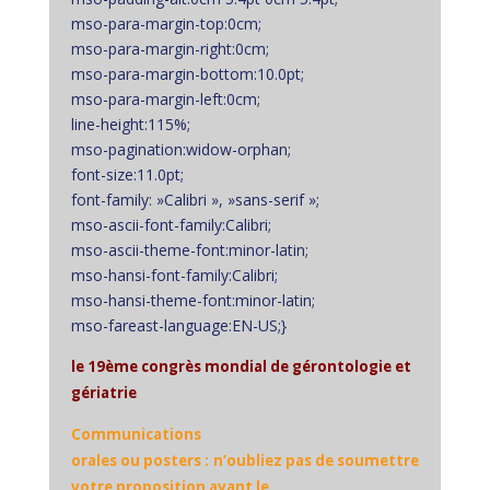
mso-para-margin-top:0cm;
mso-para-margin-right:0cm;
mso-para-margin-bottom:10.0pt;
mso-para-margin-left:0cm;
line-height:115%;
mso-pagination:widow-orphan;
font-size:11.0pt;
font-family: »Calibri », »sans-serif »;
mso-ascii-font-family:Calibri;
mso-ascii-theme-font:minor-latin;
mso-hansi-font-family:Calibri;
mso-hansi-theme-font:minor-latin;
mso-fareast-language:EN-US;}
le 19ème congrès mondial de gérontologie et
gériatrie
Communications
orales ou posters : n’oubliez pas de soumettre
votre proposition avant le