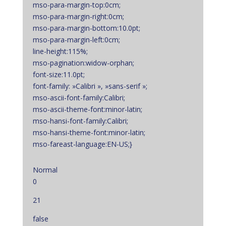
mso-para-margin-top:0cm;
mso-para-margin-right:0cm;
mso-para-margin-bottom:10.0pt;
mso-para-margin-left:0cm;
line-height:115%;
mso-pagination:widow-orphan;
font-size:11.0pt;
font-family: »Calibri », »sans-serif »;
mso-ascii-font-family:Calibri;
mso-ascii-theme-font:minor-latin;
mso-hansi-font-family:Calibri;
mso-hansi-theme-font:minor-latin;
mso-fareast-language:EN-US;}
Normal
0
21
false