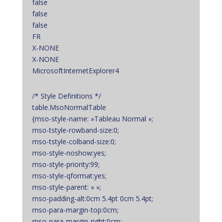
false
false
false
FR
X-NONE
X-NONE
MicrosoftInternetExplorer4
/* Style Definitions */
table.MsoNormalTable
{mso-style-name: »Tableau Normal »;
mso-tstyle-rowband-size:0;
mso-tstyle-colband-size:0;
mso-style-noshow:yes;
mso-style-priority:99;
mso-style-qformat:yes;
mso-style-parent: » »;
mso-padding-alt:0cm 5.4pt 0cm 5.4pt;
mso-para-margin-top:0cm;
mso-para-margin-right:0cm;