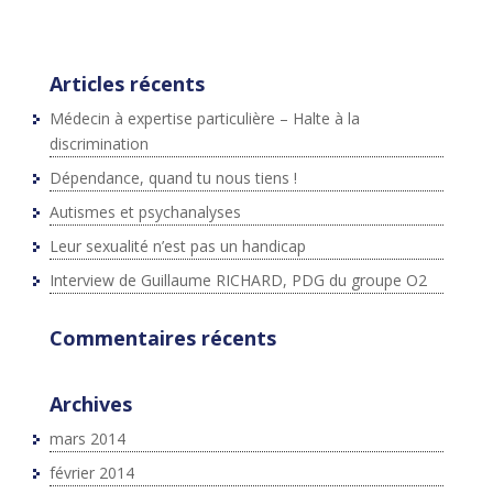
ter.com/widgets.js";fjs.parentNode.insertBefore(js,fjs);}
}(document,"script","twitter-wjs");
Articles récents
Médecin à expertise particulière – Halte à la
discrimination
Dépendance, quand tu nous tiens !
Autismes et psychanalyses
Leur sexualité n’est pas un handicap
Interview de Guillaume RICHARD, PDG du groupe O2
Commentaires récents
Archives
mars 2014
février 2014