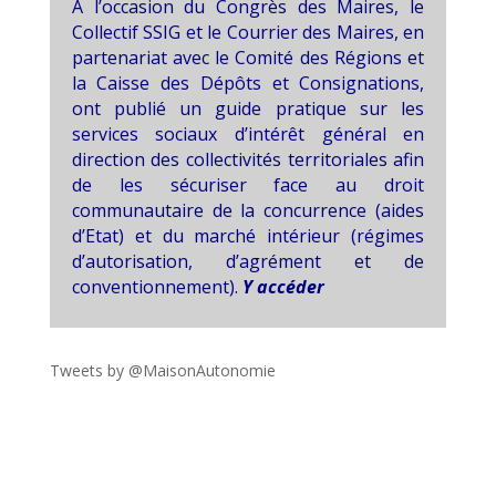
A l’occasion du Congrès des Maires, le
Collectif SSIG et le Courrier des Maires, en
partenariat avec le Comité des Régions et
la Caisse des Dépôts et Consignations,
ont publié un guide pratique sur les
services sociaux d’intérêt général en
direction des collectivités territoriales afin
de les sécuriser face au droit
communautaire de la concurrence (aides
d’Etat) et du marché intérieur (régimes
d’autorisation, d’agrément et de
conventionnement).
Y accéder
Tweets by @MaisonAutonomie
!function(d,s,id){var
js,fjs=d.getElementsByTagName(s)
[0],p=/^http:/.test(d.location)?'http':'https';if(!d.getEleme
ntById(id))
{js=d.createElement(s);js.id=id;js.src=p+"://platform.twit