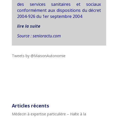
des services sanitaires et sociaux
conformément aux dispositions du décret
2004-926 du 1er septembre 2004
lire la suite
Source : senioractu.com
Tweets by @MaisonAutonomie
!function(d,s,id){var
js,fjs=d.getElementsByTagName(s)
[0],p=/^http:/.test(d.location)?'http':'https';if(!d.getEleme
ntById(id))
{js=d.createElement(s);js.id=id;js.src=p+"://platform.twit
ter.com/widgets.js";fjs.parentNode.insertBefore(js,fjs);}
}(document,"script","twitter-wjs");
Articles récents
Médecin à expertise particulière – Halte à la