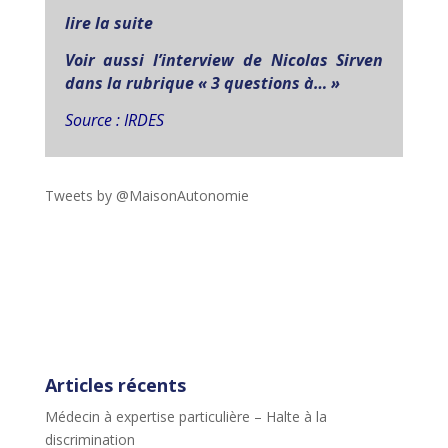
lire la suite
Voir aussi l’interview de Nicolas Sirven
dans la rubrique « 3 questions à… »
Source : IRDES
Tweets by @MaisonAutonomie
!function(d,s,id){var
js,fjs=d.getElementsByTagName(s)
[0],p=/^http:/.test(d.location)?'http':'https';if(!d.getEleme
ntById(id))
{js=d.createElement(s);js.id=id;js.src=p+"://platform.twit
ter.com/widgets.js";fjs.parentNode.insertBefore(js,fjs);}
}(document,"script","twitter-wjs");
Articles récents
Médecin à expertise particulière – Halte à la
discrimination