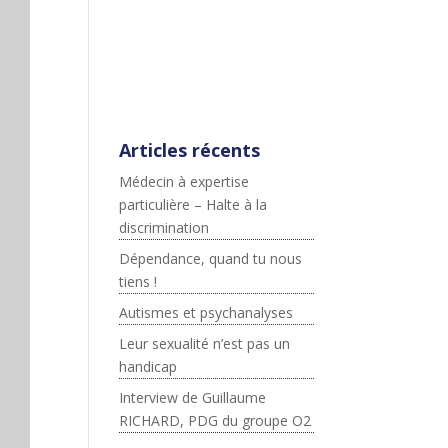
;js.src=p+"://platform.twitter.c
om/widgets.js";fjs.parentNod
e.insertBefore(js,fjs);}}
(document,"script","twitter-
wjs");
Articles récents
Médecin à expertise
particulière – Halte à la
discrimination
Dépendance, quand tu nous
tiens !
Autismes et psychanalyses
Leur sexualité n’est pas un
handicap
Interview de Guillaume
RICHARD, PDG du groupe O2