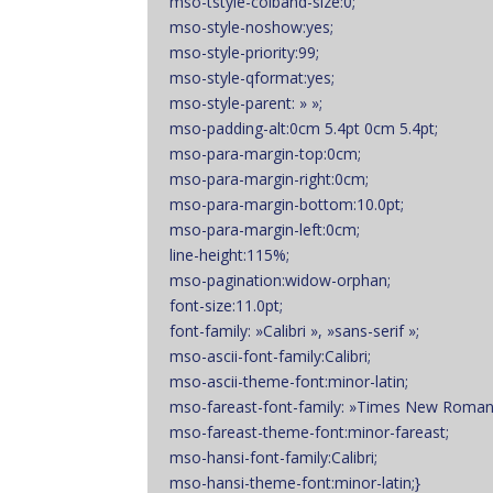
mso-tstyle-colband-size:0;
mso-style-noshow:yes;
mso-style-priority:99;
mso-style-qformat:yes;
mso-style-parent: » »;
mso-padding-alt:0cm 5.4pt 0cm 5.4pt;
mso-para-margin-top:0cm;
mso-para-margin-right:0cm;
mso-para-margin-bottom:10.0pt;
mso-para-margin-left:0cm;
line-height:115%;
mso-pagination:widow-orphan;
font-size:11.0pt;
font-family: »Calibri », »sans-serif »;
mso-ascii-font-family:Calibri;
mso-ascii-theme-font:minor-latin;
mso-fareast-font-family: »Times New Roman
mso-fareast-theme-font:minor-fareast;
mso-hansi-font-family:Calibri;
mso-hansi-theme-font:minor-latin;}