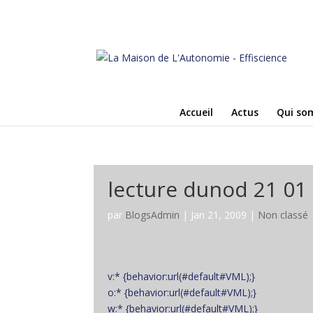
Accueil
Actus
Qui so
lecture dunod 21 01
par
BlogsAdmin
|
Jan 21, 2009
|
Non classé
v:* {behavior:url(#default#VML);}
o:* {behavior:url(#default#VML);}
w:* {behavior:url(#default#VML);}