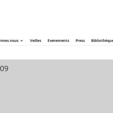
mmes nous
Veilles
Evenements
Press
Bibliothèqu
 09