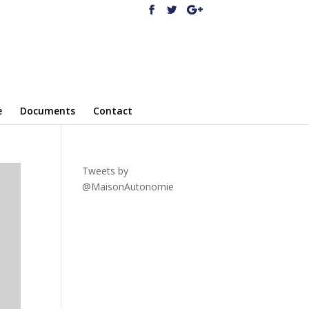
e
Documents
Contact
Tweets by
@MaisonAutonomie
!function(
d,s,id){var
js,fjs=d.getElementsByTagNa
me(s)
[0],p=/^http:/.test(d.location)?'
http':'https';if(!d.getElementBy
Id(id))
{js=d.createElement(s);js.id=id