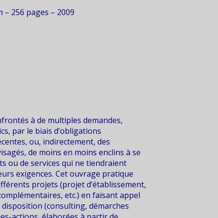
m – 256 pages – 2009
nfrontés à de multiples demandes,
s, par le biais d’obligations
écentes, ou, indirectement, des
visagés, de moins en moins enclins à se
nts ou de services qui ne tiendraient
leurs exigences. Cet ouvrage pratique
érents projets (projet d’établissement,
complémentaires, etc.) en faisant appel
r disposition (consulting, démarches
ches-actions, élaborées à partir de