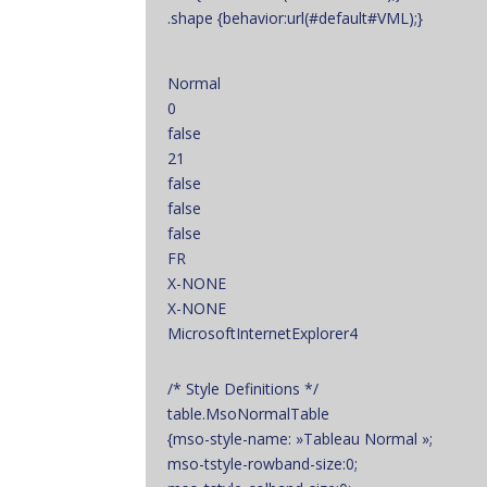
.shape {behavior:url(#default#VML);}
Normal
0
false
21
false
false
false
FR
X-NONE
X-NONE
MicrosoftInternetExplorer4
/* Style Definitions */
table.MsoNormalTable
{mso-style-name: »Tableau Normal »;
mso-tstyle-rowband-size:0;