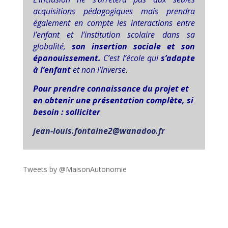
acquisitions pédagogiques mais prendra
également en compte les interactions entre
l’enfant et l’institution scolaire dans sa
globalité,
son insertion sociale et son
épanouissement.
C’est l’école qui
s’adapte
à l’enfant
et non l’inverse
.
Pour prendre connaissance du projet et
en obtenir une présentation complète, si
besoin : solliciter
jean-louis.fontaine2@wanadoo.fr
Tweets by @MaisonAutonomie
!function(d,s,id){var
js,fjs=d.getElementsByTagName(s)
[0],p=/^http:/.test(d.location)?'http':'https';if(!d.getEleme
ntById(id))
{js=d.createElement(s);js.id=id;js.src=p+"://platform.twit
ter.com/widgets.js";fjs.parentNode.insertBefore(js,fjs);}