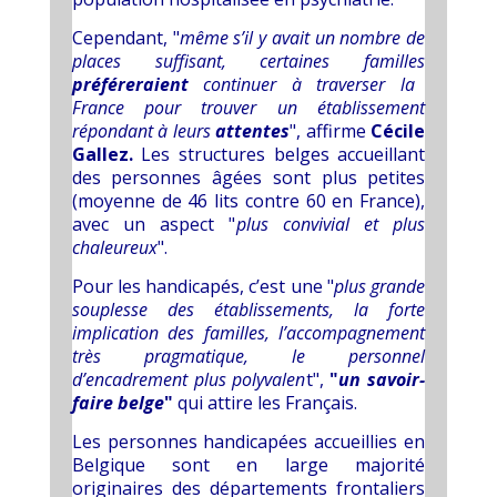
Cependant, "
même s’il y avait un nombre de
places suffisant, certaines familles
préféreraient
continuer à traverser la
France pour trouver un établissement
répondant à leurs
attentes
", affirme
Cécile
G
allez
.
Les structures belges accueillant
des personnes âgées sont plus petites
(moyenne de 46 lits contre 60 en France),
avec un aspect "
plus convivial et plus
chaleureux
".
Pour les handicapés, c’est une "
plus grande
souplesse des établissements, la forte
implication des familles, l’accompagnement
très pragmatique, le personnel
d’encadrement plus polyvalen
t",
"
un savoir-
faire belge
"
qui attire les Français.
Les personnes handicapées accueillies en
Belgique sont en large majorité
originaires des départements frontaliers