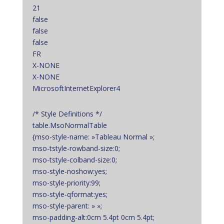
21
false
false
false
FR
X-NONE
X-NONE
MicrosoftInternetExplorer4
/* Style Definitions */
table.MsoNormalTable
{mso-style-name: »Tableau Normal »;
mso-tstyle-rowband-size:0;
mso-tstyle-colband-size:0;
mso-style-noshow:yes;
mso-style-priority:99;
mso-style-qformat:yes;
mso-style-parent: » »;
mso-padding-alt:0cm 5.4pt 0cm 5.4pt;