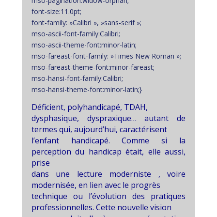
mso-pagination:widow-orphan;
font-size:11.0pt;
font-family: »Calibri », »sans-serif »;
mso-ascii-font-family:Calibri;
mso-ascii-theme-font:minor-latin;
mso-fareast-font-family: »Times New Roman »;
mso-fareast-theme-font:minor-fareast;
mso-hansi-font-family:Calibri;
mso-hansi-theme-font:minor-latin;}
Déficient, polyhandicapé, TDAH,
dysphasique, dyspraxique… autant de
termes qui, aujourd’hui, caractérisent
l’enfant handicapé. Comme si la
perception du handicap était, elle aussi,
prise
dans une lecture moderniste , voire
modernisée, en lien avec le progrès
technique ou l’évolution des pratiques
professionnelles. Cette nouvelle vision