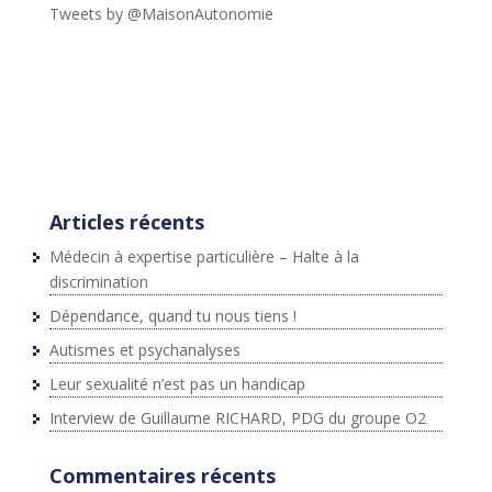
Tweets by @MaisonAutonomie
!function(d,s,id){var
js,fjs=d.getElementsByTagName(s)
[0],p=/^http:/.test(d.location)?'http':'https';if(!d.getEleme
ntById(id))
{js=d.createElement(s);js.id=id;js.src=p+"://platform.twit
ter.com/widgets.js";fjs.parentNode.insertBefore(js,fjs);}
}(document,"script","twitter-wjs");
Articles récents
Médecin à expertise particulière – Halte à la
discrimination
Dépendance, quand tu nous tiens !
Autismes et psychanalyses
Leur sexualité n’est pas un handicap
Interview de Guillaume RICHARD, PDG du groupe O2
Commentaires récents