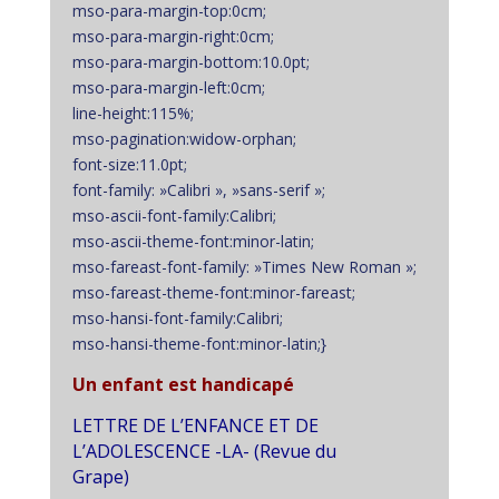
mso-para-margin-top:0cm;
mso-para-margin-right:0cm;
mso-para-margin-bottom:10.0pt;
mso-para-margin-left:0cm;
line-height:115%;
mso-pagination:widow-orphan;
font-size:11.0pt;
font-family: »Calibri », »sans-serif »;
mso-ascii-font-family:Calibri;
mso-ascii-theme-font:minor-latin;
mso-fareast-font-family: »Times New Roman »;
mso-fareast-theme-font:minor-fareast;
mso-hansi-font-family:Calibri;
mso-hansi-theme-font:minor-latin;}
Un enfant est handicapé
LETTRE DE L’ENFANCE ET DE
L’ADOLESCENCE -LA- (Revue du
Grape)