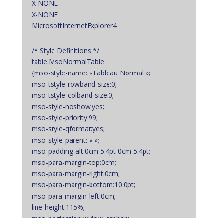
X-NONE
X-NONE
MicrosoftInternetExplorer4
/* Style Definitions */
table.MsoNormalTable
{mso-style-name: »Tableau Normal »;
mso-tstyle-rowband-size:0;
mso-tstyle-colband-size:0;
mso-style-noshow:yes;
mso-style-priority:99;
mso-style-qformat:yes;
mso-style-parent: » »;
mso-padding-alt:0cm 5.4pt 0cm 5.4pt;
mso-para-margin-top:0cm;
mso-para-margin-right:0cm;
mso-para-margin-bottom:10.0pt;
mso-para-margin-left:0cm;
line-height:115%;