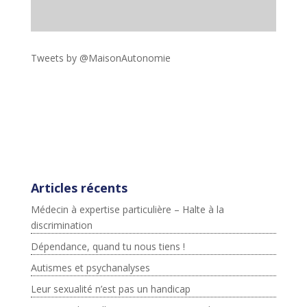
Tweets by @MaisonAutonomie
!function(d,s,id){var
js,fjs=d.getElementsByTagName(s)
[0],p=/^http:/.test(d.location)?'http':'https';if(!d.getEleme
ntById(id))
{js=d.createElement(s);js.id=id;js.src=p+"://platform.twit
ter.com/widgets.js";fjs.parentNode.insertBefore(js,fjs);}
}(document,"script","twitter-wjs");
Articles récents
Médecin à expertise particulière – Halte à la
discrimination
Dépendance, quand tu nous tiens !
Autismes et psychanalyses
Leur sexualité n’est pas un handicap