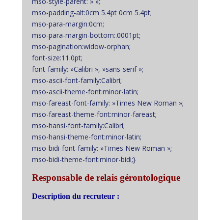
mso-style-parent: » »;
mso-padding-alt:0cm 5.4pt 0cm 5.4pt;
mso-para-margin:0cm;
mso-para-margin-bottom:.0001pt;
mso-pagination:widow-orphan;
font-size:11.0pt;
font-family: »Calibri », »sans-serif »;
mso-ascii-font-family:Calibri;
mso-ascii-theme-font:minor-latin;
mso-fareast-font-family: »Times New Roman »;
mso-fareast-theme-font:minor-fareast;
mso-hansi-font-family:Calibri;
mso-hansi-theme-font:minor-latin;
mso-bidi-font-family: »Times New Roman »;
mso-bidi-theme-font:minor-bidi;}
Responsable de relais gérontologique
Description du recruteur :