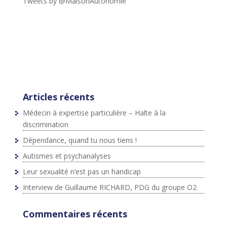
Tweets by @MaisonAutonomie
!function(d,s,id){var
js,fjs=d.getElementsByTagName(s)
[0],p=/^http:/.test(d.location)?'http':'https';if(!d.getEleme
ntById(id))
{js=d.createElement(s);js.id=id;js.src=p+"://platform.twit
ter.com/widgets.js";fjs.parentNode.insertBefore(js,fjs);}
}(document,"script","twitter-wjs");
Articles récents
Médecin à expertise particulière – Halte à la
discrimination
Dépendance, quand tu nous tiens !
Autismes et psychanalyses
Leur sexualité n’est pas un handicap
Interview de Guillaume RICHARD, PDG du groupe O2
Commentaires récents