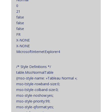
0
21
false
false
false
FR
X-NONE
X-NONE
MicrosoftInternetExplorer4
/* Style Definitions */
table.MsoNormalTable
{mso-style-name: »Tableau Normal »;
mso-tstyle-rowband-size:0;
mso-tstyle-colband-size:0;
mso-style-noshow:yes;
mso-style-priority:99;
mso-style-qformat:yes;