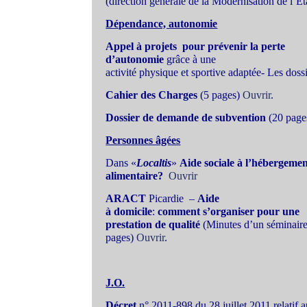
(direction générale de la Modernisation de l’Et
Dépendance, autonomie
Appel à projets pour prévenir la perte
d’autonomie
grâce à une
activité physique et sportive adaptée- Les dos
Cahier des Charges
(5 pages)
Ouvrir
.
Dossier de demande de subvention
(20 page
Personnes âgées
Dans «
Localtis
»
Aide sociale à l’hébergement
alimentaire?
Ouvrir
ARACT
Picardie
–
Aide
à domicile
:
comment s’organiser pour une
prestation de qualité
(Minutes d’un séminaire
pages)
Ouvrir
.
J.O.
Décret
n° 2011-898 du 28 juillet 2011 relatif 