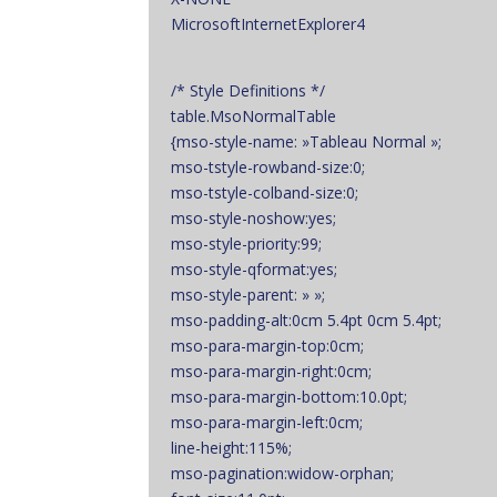
MicrosoftInternetExplorer4
/* Style Definitions */
table.MsoNormalTable
{mso-style-name: »Tableau Normal »;
mso-tstyle-rowband-size:0;
mso-tstyle-colband-size:0;
mso-style-noshow:yes;
mso-style-priority:99;
mso-style-qformat:yes;
mso-style-parent: » »;
mso-padding-alt:0cm 5.4pt 0cm 5.4pt;
mso-para-margin-top:0cm;
mso-para-margin-right:0cm;
mso-para-margin-bottom:10.0pt;
mso-para-margin-left:0cm;
line-height:115%;
mso-pagination:widow-orphan;