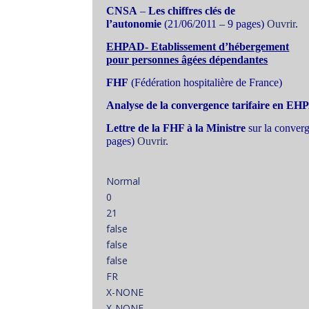
CNSA
–
Les chiffres clés de
l’autonomie
(21/06/2011 – 9 pages)
Ouvrir
.
EHPAD- Etablissement d’hébergement
pour personnes âgées dépendantes
FHF
(Fédération hospitalière de France)
Analyse de la convergence tarifaire en E
Lettre de la FHF à la Ministre
sur la converg
pages)
Ouvrir
.
Normal
0
21
false
false
false
FR
X-NONE
X-NONE