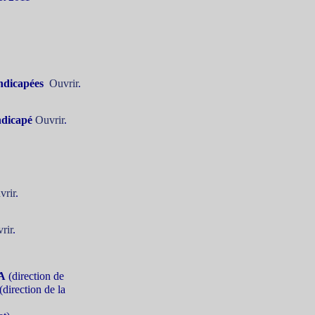
andicapées
Ouvrir
.
ndicapé
Ouvrir
.
vrir
.
rir
.
A
(direction de
(direction de la