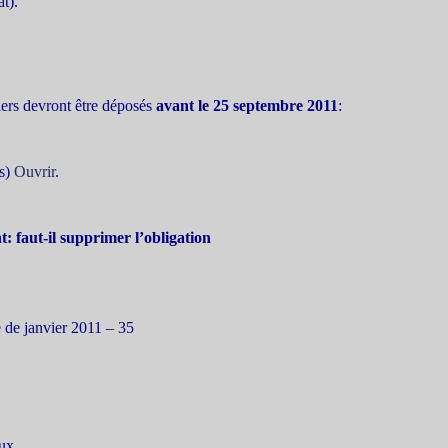
at).
siers devront être déposés
avant le 25 septembre 2011
:
s)
Ouvrir
.
: faut-il supprimer l’obligation
 de janvier 2011 – 35
aux