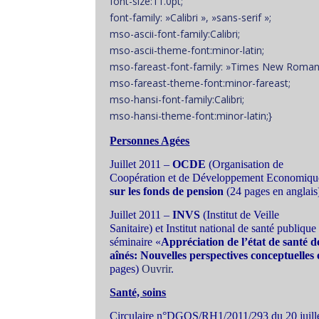
font-size:11.0pt;
font-family: »Calibri », »sans-serif »;
mso-ascii-font-family:Calibri;
mso-ascii-theme-font:minor-latin;
mso-fareast-font-family: »Times New Roman
mso-fareast-theme-font:minor-fareast;
mso-hansi-font-family:Calibri;
mso-hansi-theme-font:minor-latin;}
Personnes Agées
Juillet 2011 –
OCDE
(Organisation de
Coopération et de Développement Economiqu
sur les fonds de pension
(24 pages en anglai
Juillet 2011 –
INVS
(Institut de Veille
Sanitaire) et Institut national de santé publiq
séminaire «
Appréciation de l’état de santé d
aînés: Nouvelles perspectives conceptuelles
pages)
Ouvrir
.
Santé, soins
Circulaire n°DGOS/RH1/2011/293 du 20 juill