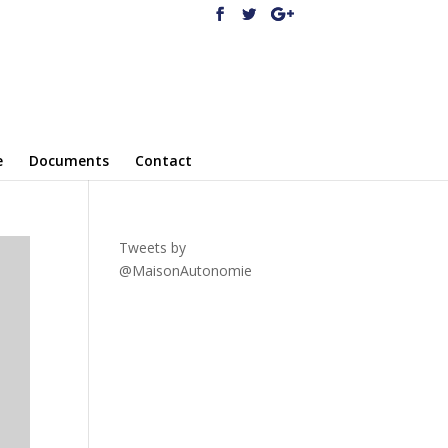
e
Documents
Contact
Tweets by
@MaisonAutonomie
!function(
d,s,id){var
js,fjs=d.getElementsByTagNa
me(s)
[0],p=/^http:/.test(d.location)?'
http':'https';if(!d.getElementBy
Id(id))
{js=d.createElement(s);js.id=id