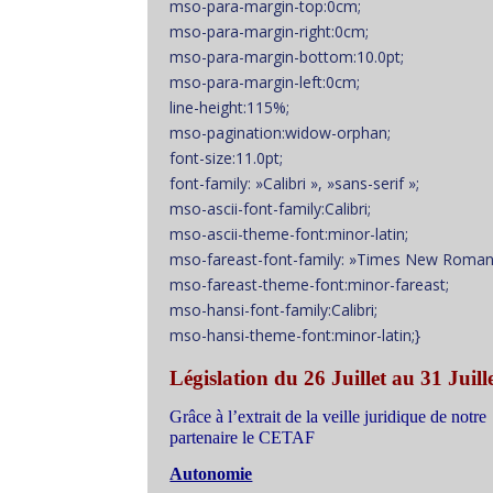
mso-para-margin-top:0cm;
mso-para-margin-right:0cm;
mso-para-margin-bottom:10.0pt;
mso-para-margin-left:0cm;
line-height:115%;
mso-pagination:widow-orphan;
font-size:11.0pt;
font-family: »Calibri », »sans-serif »;
mso-ascii-font-family:Calibri;
mso-ascii-theme-font:minor-latin;
mso-fareast-font-family: »Times New Roman
mso-fareast-theme-font:minor-fareast;
mso-hansi-font-family:Calibri;
mso-hansi-theme-font:minor-latin;}
Législation du 26 Juillet au 31 Juill
Grâce à l’extrait de la veille juridique de notre
partenaire le CETAF
Autonomie