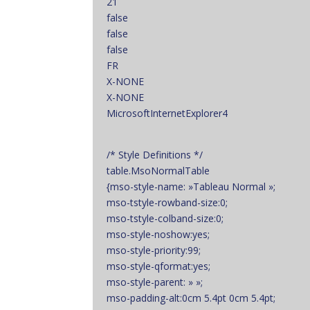
21
false
false
false
FR
X-NONE
X-NONE
MicrosoftInternetExplorer4
/* Style Definitions */
table.MsoNormalTable
{mso-style-name: »Tableau Normal »;
mso-tstyle-rowband-size:0;
mso-tstyle-colband-size:0;
mso-style-noshow:yes;
mso-style-priority:99;
mso-style-qformat:yes;
mso-style-parent: » »;
mso-padding-alt:0cm 5.4pt 0cm 5.4pt;