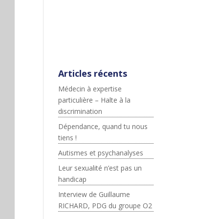
;js.src=p+"://platform.twitter.c
om/widgets.js";fjs.parentNod
e.insertBefore(js,fjs);}}
(document,"script","twitter-
wjs");
Articles récents
Médecin à expertise
particulière – Halte à la
discrimination
Dépendance, quand tu nous
tiens !
Autismes et psychanalyses
Leur sexualité n’est pas un
handicap
Interview de Guillaume
RICHARD, PDG du groupe O2