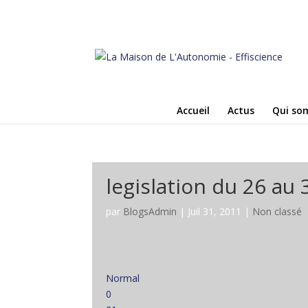
Accueil
Actus
Qui so
legislation du 26 au 3
par
BlogsAdmin
|
Juil 31, 2011
|
Non classé
Normal
0