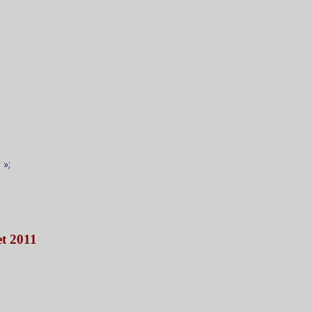
 »;
et 2011