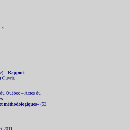
 »;
e) –
Rapport
s)
Ouvrir
.
ue du Québec – Actes du
es
 et méthodologiques
» (53
et 2011