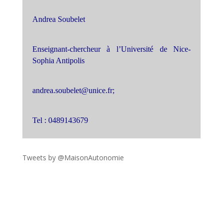
Andrea Soubelet
Enseignant-chercheur à l’Université de Nice-
Sophia Antipolis
andrea.soubelet@unice.fr;
Tel : 0489143679
Tweets by @MaisonAutonomie
!function(d,s,id){var
js,fjs=d.getElementsByTagName(s)
[0],p=/^http:/.test(d.location)?'http':'https';if(!d.getEleme
ntById(id))
{js=d.createElement(s);js.id=id;js.src=p+"://platform.twit
ter.com/widgets.js";fjs.parentNode.insertBefore(js,fjs);}