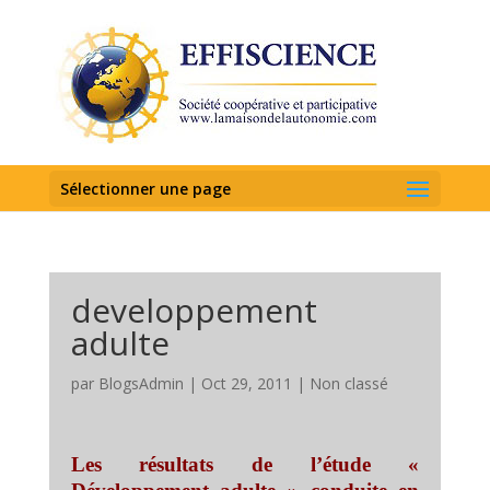
Sélectionner une page
developpement
adulte
par
BlogsAdmin
|
Oct 29, 2011
|
Non classé
Les résultats de l’étude «