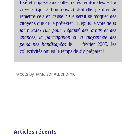
fixé et imposé aux collectivités territoriales. « La
crise » (qui a bon dos…) doit-elle justifier de
remettre cela en cause ? Ce serait se moquer des
citoyens que de le prétexter ! Depuis le vote de
la
loi n°2005-102 pour l’égalité des droits et des
chances, la participation et la citoyenneté des
personnes handicapées
le 11 février 2005, les
!
collectivités ont eu le temps de s’y préparer
Tweets by @MaisonAutonomie
!function(d,s,id){var
js,fjs=d.getElementsByTagName(s)
[0],p=/^http:/.test(d.location)?'http':'https';if(!d.getEleme
ntById(id))
{js=d.createElement(s);js.id=id;js.src=p+"://platform.twit
ter.com/widgets.js";fjs.parentNode.insertBefore(js,fjs);}
}(document,"script","twitter-wjs");
Articles récents