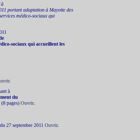
 à
11 portant adaptation à Mayotte des
t services médico-sociaux qui
011
de
édico-sociaux qui accueillent les
uvrir
.
sant à
ement du
r
(8 pages)
Ouvrir
.
s du 27 septembre 2011
Ouvrir
.