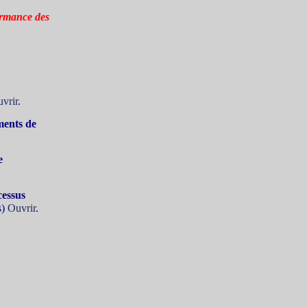
ormance des
vrir
.
ments de
e
cessus
s)
Ouvrir
.