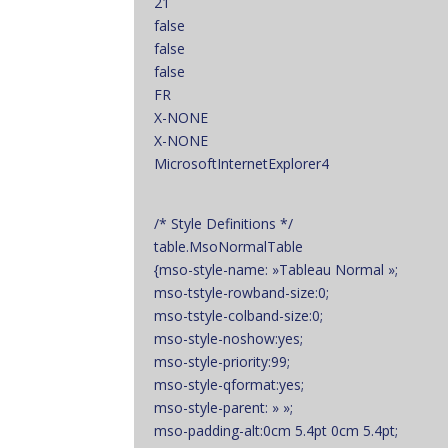
21
false
false
false
FR
X-NONE
X-NONE
MicrosoftInternetExplorer4
/* Style Definitions */
table.MsoNormalTable
{mso-style-name: »Tableau Normal »;
mso-tstyle-rowband-size:0;
mso-tstyle-colband-size:0;
mso-style-noshow:yes;
mso-style-priority:99;
mso-style-qformat:yes;
mso-style-parent: » »;
mso-padding-alt:0cm 5.4pt 0cm 5.4pt;