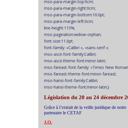
mso-para-margin-top:0cm;
mso-para-margin-right:0cm;
mso-para-margin-bottom:10.0pt;
mso-para-margin-left:0cm;
line-height:115%;
mso-pagination:widow-orphan;
font-size:11.0pt;
font-family: »Calibri », »sans-serif »;
mso-ascii-font-family:Calibri;
mso-ascii-theme-font:minor-latin;
mso-fareast-font-family: »Times New Roman
mso-fareast-theme-font:minor-fareast;
mso-hansi-font-family:Calibri;
mso-hansi-theme-font:minor-latin;}
Législation du 20 au 24 décembre 
Grâce à l’extrait de la veille juridique de notre
partenaire le CETAF
J.O.