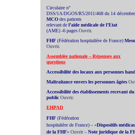
Circulaire n°
DSS/1A/DGOS/R5/2011/468 du 14 décembre 20
MCO
des patients
relevant de
l’aide médicale de l’Etat
(AME) -6 pages
Ouvrir
.
FHF
(Fédération hospitalière de France)
Mesur
Ouvrir
.
Assemblée nationale – Réponses aux
questions
Accessibilité des locaux aux personnes han
Maltraitance envers les personnes âgées
Ouv
Accessibilité des établissements recevant du
public
Ouvrir
.
EHPAD
FHF
(Fédération
hospitalière de France) – «
Dispositifs médica
de la FHF
»
Ouvrir
–
Note juridique de la F