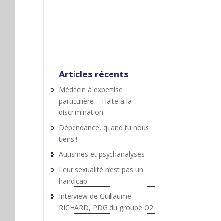
;js.src=p+"://platform.twitter.c
om/widgets.js";fjs.parentNod
e.insertBefore(js,fjs);}}
(document,"script","twitter-
wjs");
Articles récents
Médecin à expertise
particulière – Halte à la
discrimination
Dépendance, quand tu nous
tiens !
Autismes et psychanalyses
Leur sexualité n’est pas un
handicap
Interview de Guillaume
RICHARD, PDG du groupe O2