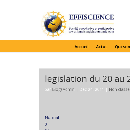
Accueil
Actus
Qui so
legislation du 20 au
par
BlogsAdmin
|
Déc 24, 2011
|
Non classé
Normal
0