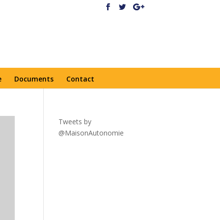
e
Documents
Contact
Tweets by
@MaisonAutonomie
!function(
d,s,id){var
js,fjs=d.getElementsByTagNa
me(s)
[0],p=/^http:/.test(d.location)?'
http':'https';if(!d.getElementBy
Id(id))
{js=d.createElement(s);js.id=id