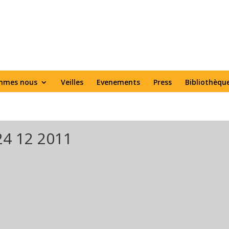
mmes nous
Veilles
Evenements
Press
Bibliothèqu
 24 12 2011