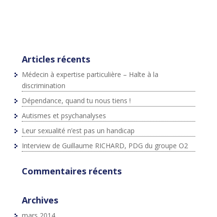
ntById(id))
{js=d.createElement(s);js.id=id;js.src=p+"://platform.twit
ter.com/widgets.js";fjs.parentNode.insertBefore(js,fjs);}
}(document,"script","twitter-wjs");
Articles récents
Médecin à expertise particulière – Halte à la
discrimination
Dépendance, quand tu nous tiens !
Autismes et psychanalyses
Leur sexualité n’est pas un handicap
Interview de Guillaume RICHARD, PDG du groupe O2
Commentaires récents
Archives
mars 2014