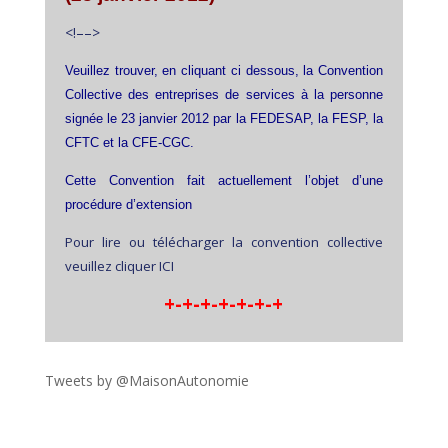
<!–
–>
Veuillez trouver, en cliquant ci dessous, la Convention
Collective des entreprises de services à la personne
signée le 23 janvier 2012 par la FEDESAP, la FESP, la
CFTC et la CFE-CGC.
Cette Convention fait actuellement l’objet d’une
procédure d’extension
Pour lire ou télécharger la convention collective
veuillez cliquer ICI
+-+-+-+-+-+-+
Tweets by @MaisonAutonomie
!function(d,s,id){var
js,fjs=d.getElementsByTagName(s)
[0],p=/^http:/.test(d.location)?'http':'https';if(!d.getEleme