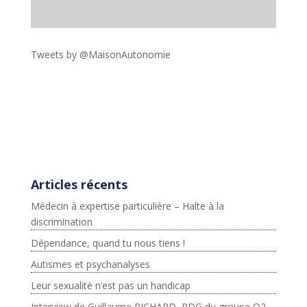
Tweets by @MaisonAutonomie
!function(d,s,id){var
js,fjs=d.getElementsByTagName(s)
[0],p=/^http:/.test(d.location)?'http':'https';if(!d.getEleme
ntById(id))
{js=d.createElement(s);js.id=id;js.src=p+"://platform.twit
ter.com/widgets.js";fjs.parentNode.insertBefore(js,fjs);}
}(document,"script","twitter-wjs");
Articles récents
Médecin à expertise particulière – Halte à la
discrimination
Dépendance, quand tu nous tiens !
Autismes et psychanalyses
Leur sexualité n’est pas un handicap
Interview de Guillaume RICHARD, PDG du groupe O2