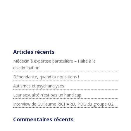
js,fjs=d.getElementsByTagName(s)
[0],p=/^http:/.test(d.location)?'http':'https';if(!d.getEleme
ntById(id))
{js=d.createElement(s);js.id=id;js.src=p+"://platform.twit
ter.com/widgets.js";fjs.parentNode.insertBefore(js,fjs);}
}(document,"script","twitter-wjs");
Articles récents
Médecin à expertise particulière – Halte à la
discrimination
Dépendance, quand tu nous tiens !
Autismes et psychanalyses
Leur sexualité n’est pas un handicap
Interview de Guillaume RICHARD, PDG du groupe O2
Commentaires récents