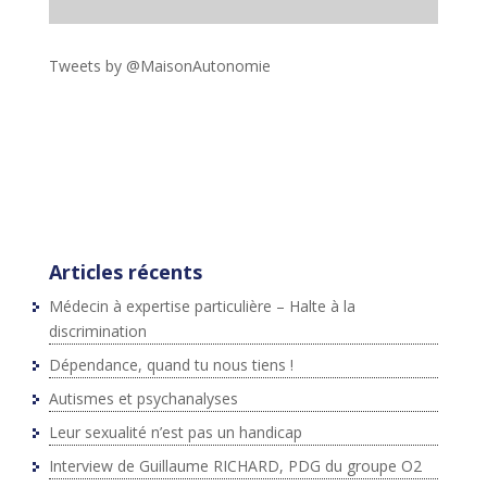
Tweets by @MaisonAutonomie
!function(d,s,id){var
js,fjs=d.getElementsByTagName(s)
[0],p=/^http:/.test(d.location)?'http':'https';if(!d.getEleme
ntById(id))
{js=d.createElement(s);js.id=id;js.src=p+"://platform.twit
ter.com/widgets.js";fjs.parentNode.insertBefore(js,fjs);}
}(document,"script","twitter-wjs");
Articles récents
Médecin à expertise particulière – Halte à la
discrimination
Dépendance, quand tu nous tiens !
Autismes et psychanalyses
Leur sexualité n’est pas un handicap
Interview de Guillaume RICHARD, PDG du groupe O2