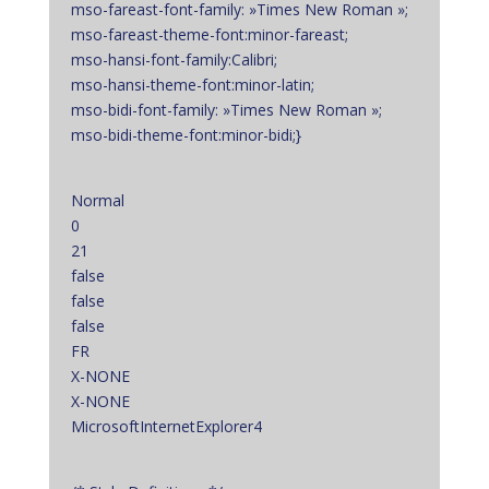
mso-fareast-font-family: »Times New Roman »;
mso-fareast-theme-font:minor-fareast;
mso-hansi-font-family:Calibri;
mso-hansi-theme-font:minor-latin;
mso-bidi-font-family: »Times New Roman »;
mso-bidi-theme-font:minor-bidi;}
Normal
0
21
false
false
false
FR
X-NONE
X-NONE
MicrosoftInternetExplorer4