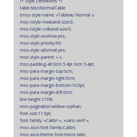
/* Style Definitions */
table.MsoNormalTable
{mso-style-name: »Tableau Normal »;
mso-tstyle-rowband-size:0;
mso-tstyle-colband-size:0;
mso-style-noshow:yes;
mso-style-priority:99;
mso-style-qformat:yes;
mso-style-parent: » »;
mso-padding-alt:0cm 5.4pt 0cm 5.4pt;
mso-para-margin-top:0cm;
mso-para-margin-right:0cm;
mso-para-margin-bottom:10.0pt;
mso-para-margin-left:0cm;
line-height:115%;
mso-pagination:widow-orphan;
font-size:11.0pt;
font-family: »Calibri », »sans-serif »;
mso-ascii-font-family:Calibri;
mso-ascii-theme-font:minor-latin;