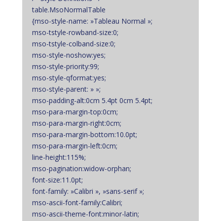
table.MsoNormalTable
{mso-style-name: »Tableau Normal »;
mso-tstyle-rowband-size:0;
mso-tstyle-colband-size:0;
mso-style-noshow:yes;
mso-style-priority:99;
mso-style-qformat:yes;
mso-style-parent: » »;
mso-padding-alt:0cm 5.4pt 0cm 5.4pt;
mso-para-margin-top:0cm;
mso-para-margin-right:0cm;
mso-para-margin-bottom:10.0pt;
mso-para-margin-left:0cm;
line-height:115%;
mso-pagination:widow-orphan;
font-size:11.0pt;
font-family: »Calibri », »sans-serif »;
mso-ascii-font-family:Calibri;
mso-ascii-theme-font:minor-latin;