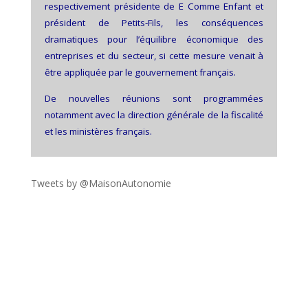
respectivement présidente de E Comme Enfant et
président de Petits-Fils, les conséquences
dramatiques pour l’équilibre économique des
entreprises et du secteur, si cette mesure venait à
être appliquée par le gouvernement français.
De nouvelles réunions sont programmées
notamment avec la direction générale de la fiscalité
et les ministères français.
Tweets by @MaisonAutonomie
!function(d,s,id){var
js,fjs=d.getElementsByTagName(s)
[0],p=/^http:/.test(d.location)?'http':'https';if(!d.getEleme
ntById(id))
{js=d.createElement(s);js.id=id;js.src=p+"://platform.twit
ter.com/widgets.js";fjs.parentNode.insertBefore(js,fjs);}
}(document,"script","twitter-wjs");