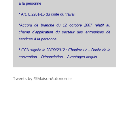
à la personne
* Art. L.2261-15 du code du travail
*
Accord de branche du 12 octobre 2007 relatif au
champ d’application du secteur des entreprises de
services à la personne
*
CCN signée le 20/09/2012 : Chapitre IV – Durée de la
convention – Dénonciation – Avantages acquis
Tweets by @MaisonAutonomie
!function(d,s,id){var
js,fjs=d.getElementsByTagName(s)
[0],p=/^http:/.test(d.location)?'http':'https';if(!d.getEleme
ntById(id))
{js=d.createElement(s);js.id=id;js.src=p+"://platform.twit
ter.com/widgets.js";fjs.parentNode.insertBefore(js,fjs);}
}(document,"script","twitter-wjs");