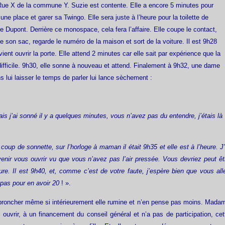
Rue X de la commune Y. Suzie est contente. Elle a encore 5 minutes pour
 une place et garer sa Twingo. Elle sera juste à l’heure pour la toilette de
Dupont. Derrière ce monospace, cela fera l’affaire. Elle coupe le contact,
 son sac, regarde le numéro de la maison et sort de la voiture. Il est 9h28
nt ouvrir la porte. Elle attend 2 minutes car elle sait par expérience que la
 difficile. 9h30, elle sonne à nouveau et attend. Finalement à 9h32, une dame
s lui laisser le temps de parler lui lance sèchement :
j’ai sonné il y a quelques minutes, vous n’avez pas du entendre, j’étais là
coup de sonnette, sur l’horloge à maman il était 9h35 et elle est à l’heure. J’
enir vous ouvrir vu que vous n’avez pas l’air pressée. Vous devriez peut êt
eure. Il est 9h40, et, comme c’est de votre faute, j’espère bien que vous all
 pas pour en avoir 20
! ».
s broncher même si intérieurement elle rumine et n’en pense pas moins. Mada
ouvrir, à un financement du conseil général et n’a pas de participation, cet