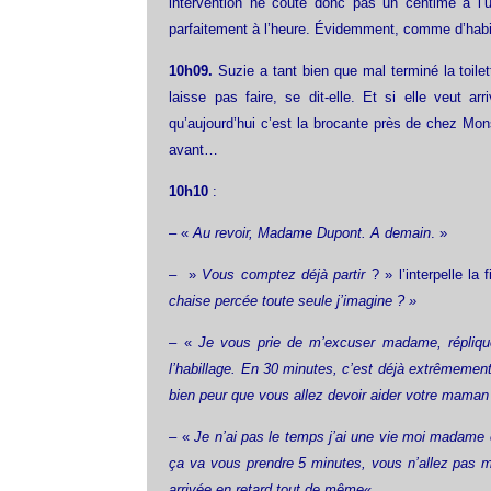
intervention ne coute donc pas un centime à l’
parfaitement à l’heure. Évidemment, comme d’habit
10h09.
Suzie a tant bien que mal terminé la toile
laisse pas faire, se dit-elle. Et si elle veut ar
qu’aujourd’hui c’est la brocante près de chez Mon
avant…
10h10
:
– «
Au revoir, Madame Dupont. A demain
. »
– »
Vous comptez déjà partir
? » l’interpelle la
chaise percée toute seule j’imagine ? »
– «
Je vous prie de m’excuser madame, réplique
l’habillage. En 30 minutes, c’est déjà extrêmement 
bien peur que vous allez devoir aider votre mam
– «
Je n’ai pas le temps j’ai une vie moi madame e
ça va vous prendre 5 minutes, vous n’allez pas m
arrivée en retard tout de même
«