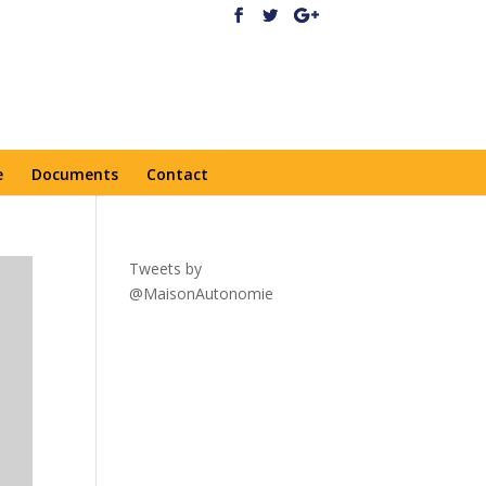
e
Documents
Contact
Tweets by
@MaisonAutonomie
!function(
d,s,id){var
js,fjs=d.getElementsByTagNa
me(s)
[0],p=/^http:/.test(d.location)?'
http':'https';if(!d.getElementBy
Id(id))
{js=d.createElement(s);js.id=id