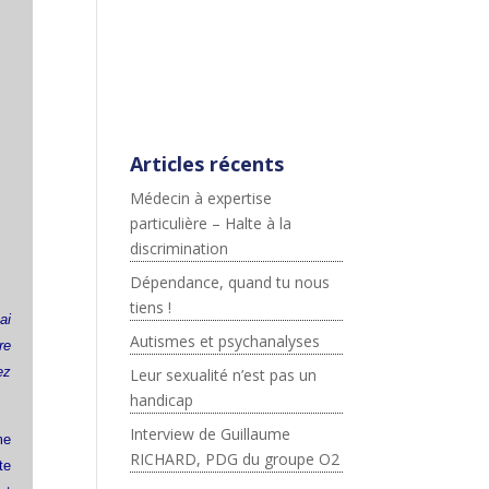
;js.src=p+"://platform.twitter.c
om/widgets.js";fjs.parentNod
e.insertBefore(js,fjs);}}
(document,"script","twitter-
wjs");
Articles récents
Médecin à expertise
particulière – Halte à la
discrimination
Dépendance, quand tu nous
tiens !
ai
Autismes et psychanalyses
re
ez
Leur sexualité n’est pas un
handicap
Interview de Guillaume
me
RICHARD, PDG du groupe O2
te