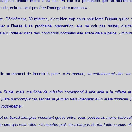
usager et encore moins à sa fille. Et elle est persuadée que sa montre e
ude, cela ne peut pas être l’horloge de « maman ».
tte. Décidément, 30 minutes, c’est bien trop court pour Mme Dupont qui ne 
river à l’heure à sa prochaine intervention, elle ne doit pas trainer, d’auta
sieur Poire et dans des conditions normales elle arrive déjà à peine 5 minut
 fille au moment de franchir la porte. «
Et maman, va certainement aller sur 
 Suzie, mais ma fiche de mission correspond à une aide à la toilette et
juste d’accomplir ces tâches et je m’en vais intervenir à un autre domicile, j’
an vous-même
«
t un travail bien plus important que le votre, vous pouvez au moins faire cel
e dire que vous êtes à 5 minutes prêt, ce n’est pas de ma faute si vous êt