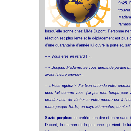
9h25
. 
trouver
Madame 
ramasse
lorsqu’elle sonne chez MMe Dupont. Personne ne vie
réaction est plus lente et le déplacement est plus
d’une quarantaine d’année lui ouvre la porte et, san
– «
Vous êtes en retard
! ».
– «
Bonjour, Madame. Je vous demande pardon mais 
avant l’heure prévue
« .
– «
Vous rigolez ? J’ai bien entendu votre premier 
donc fait comme vous, j’ai pris mon temps pour v
prendre soin de vérifier si votre montre est à l’h
rester jusque 10h10, on paye 30 minutes, ce n’est
Suzie perplexe
ne préfère rien dire et entre san
Dupont, la maman de la personne qui vient de lui 