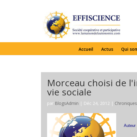
Accueil
Actus
Qui so
Morceau choisi de l'
vie sociale
par
BlogsAdmin
|
Déc 24, 2012
|
Chronique
Auteur