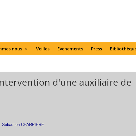
mmes nous
Veilles
Evenements
Press
Bibliothèqu
intervention d'une auxiliaire de
s
 : Sébastien CHARRIERE