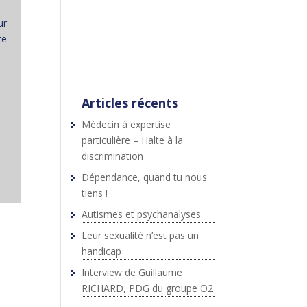
;js.src=p+"://platform.twitter.c
om/widgets.js";fjs.parentNod
ur
e.insertBefore(js,fjs);}}
te
(document,"script","twitter-
wjs");
Articles récents
Médecin à expertise
particulière – Halte à la
discrimination
Dépendance, quand tu nous
tiens !
Autismes et psychanalyses
Leur sexualité n’est pas un
handicap
Interview de Guillaume
RICHARD, PDG du groupe O2