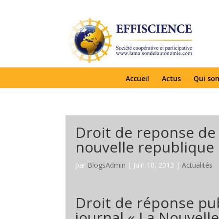
Accueil
Actus
Qui so
Droit de reponse de 
nouvelle republique
par
BlogsAdmin
|
Juin 10, 2013
|
Actualités
Droit de réponse pu
journal « La Nouvell