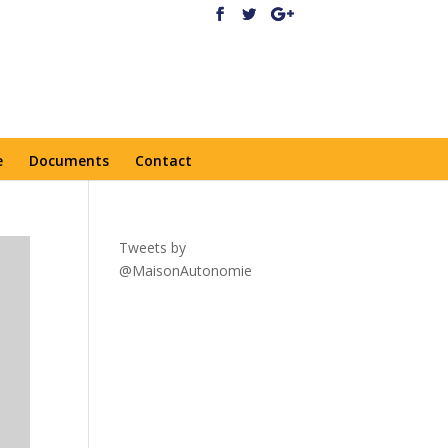
e
Documents
Contact
Tweets by
@MaisonAutonomie
!function(
d,s,id){var
js,fjs=d.getElementsByTagNa
me(s)
[0],p=/^http:/.test(d.location)?'
http':'https';if(!d.getElementBy
Id(id))
{js=d.createElement(s);js.id=id