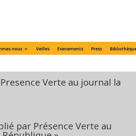
mmes nous
Veilles
Evenements
Press
Bibliothèqu
Presence Verte au journal la
blié par Présence Verte au
e République »