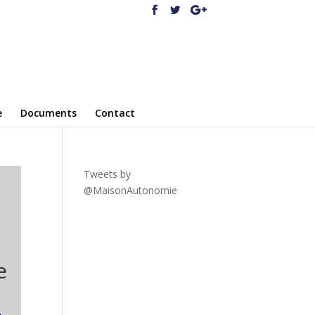
e
Documents
Contact
Tweets by
@MaisonAutonomie
!function(
d,s,id){var
js,fjs=d.getElementsByTagNa
me(s)
[0],p=/^http:/.test(d.location)?'
e
http':'https';if(!d.getElementBy
Id(id))
{js=d.createElement(s);js.id=id