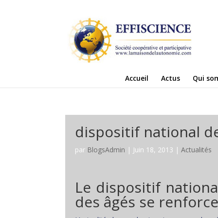
Accueil
Actus
Qui so
dispositif national d
par
BlogsAdmin
|
Juin 18, 2013
|
Actualités
Le dispositif nationa
des âgés se renforc