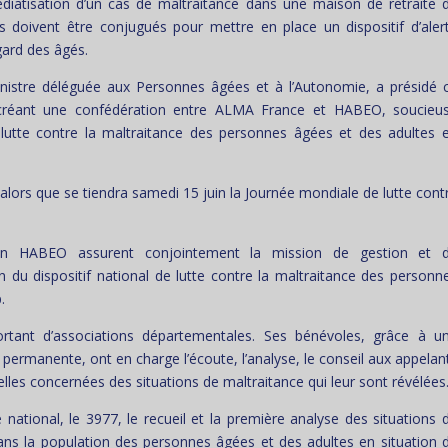
médiatisation d’un cas de maltraitance dans une maison de retraite 
s doivent être conjugués pour mettre en place un dispositif d’aler
gard des âgés.
istre déléguée aux Personnes âgées et à l’Autonomie, a présidé 
 créant une confédération entre ALMA France et HABEO, soucieu
de lutte contre la maltraitance des personnes âgées et des adultes 
 alors que se tiendra samedi 15 juin la Journée mondiale de lutte cont
tion HABEO assurent conjointement la mission de gestion et 
 du dispositif national de lutte contre la maltraitance des personn
.
tant d’associations départementales. Ses bénévoles, grâce à u
ermanente, ont en charge l’écoute, l’analyse, le conseil aux appelan
nnelles concernées des situations de maltraitance qui leur sont révélées
ational, le 3977, le recueil et la première analyse des situations 
ans la population des personnes âgées et des adultes en situation 