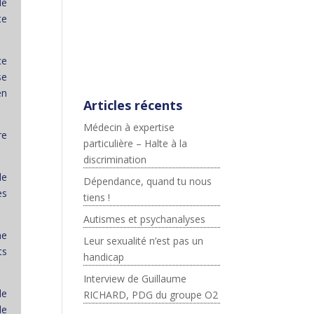
de
;js.src=p+"://platform.twitter.c
te
om/widgets.js";fjs.parentNod
e.insertBefore(js,fjs);}}
(document,"script","twitter-
ce
wjs");
se
en
Articles récents
Médecin à expertise
re
particulière – Halte à la
discrimination
de
Dépendance, quand tu nous
es
tiens !
Autismes et psychanalyses
ne
Leur sexualité n’est pas un
ts
handicap
.
Interview de Guillaume
de
RICHARD, PDG du groupe O2
de