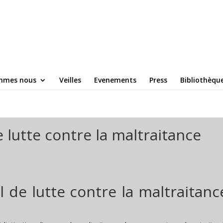
mmes nous
Veilles
Evenements
Press
Bibliothèqu
e lutte contre la maltraitance
l de lutte contre la maltraitanc
e