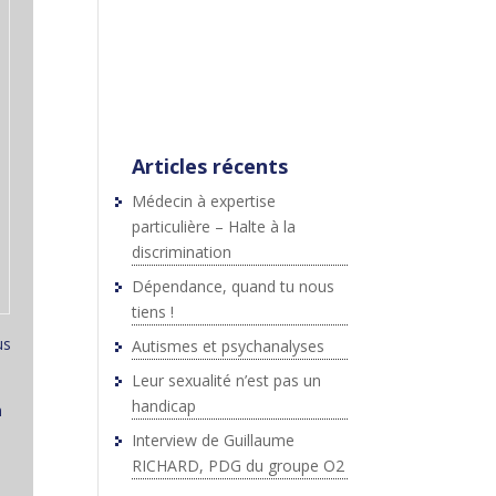
;js.src=p+"://platform.twitter.c
om/widgets.js";fjs.parentNod
e.insertBefore(js,fjs);}}
(document,"script","twitter-
wjs");
Articles récents
Médecin à expertise
particulière – Halte à la
discrimination
Dépendance, quand tu nous
tiens !
us
Autismes et psychanalyses
Leur sexualité n’est pas un
handicap
n
Interview de Guillaume
RICHARD, PDG du groupe O2