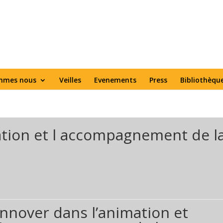
mmes nous
Veilles
Evenements
Press
Bibliothèqu
ation et l accompagnement de l
Innover dans l’animation et