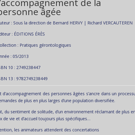
l’accompagnement de la
personne âgée
uteur : Sous la direction de Bernard HERVY | Richard VERCAUTEREN
diteur : ÉDITIONS ÉRÈS
ollection : Pratiques gérontologiques
nnée : 05/2013
SBN 10 : 2749238447
SBN 13 : 9782749238449
n et d’accompagnement des personnes âgées s’ancre dans un process
emandes de plus en plus larges d’une population diversifiée.
ment, du sentiment de solitude, d’un environnement réclamant de plus e
ux de vie et d’accueil toujours plus spécifiques…
vention, les animateurs attendent des concertations