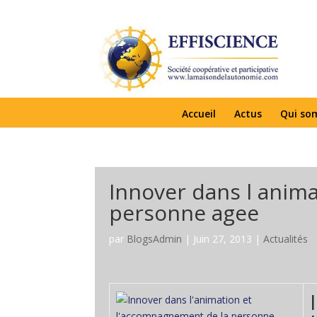
Accueil
Actus
Qui so
Innover dans l anim
personne agee
par
BlogsAdmin
|
Juin 27, 2013
|
Actualités