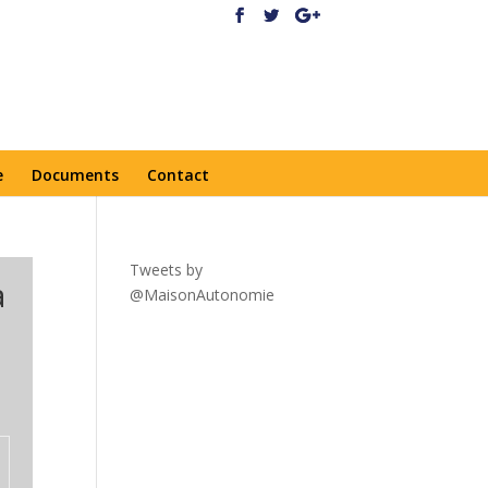
e
Documents
Contact
Tweets by
a
@MaisonAutonomie
!function(
d,s,id){var
js,fjs=d.getElementsByTagNa
me(s)
[0],p=/^http:/.test(d.location)?'
http':'https';if(!d.getElementBy
Id(id))
{js=d.createElement(s);js.id=id