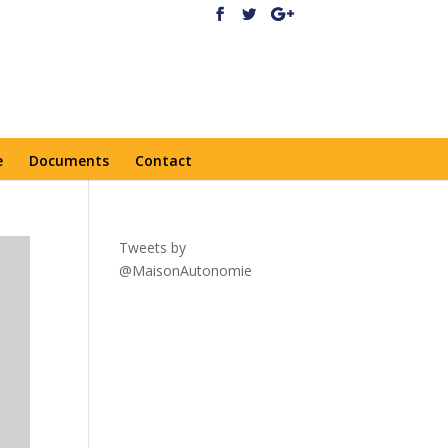
e
Documents
Contact
Tweets by
@MaisonAutonomie
!function(
d,s,id){var
js,fjs=d.getElementsByTagNa
me(s)
[0],p=/^http:/.test(d.location)?'
http':'https';if(!d.getElementBy
Id(id))
{js=d.createElement(s);js.id=id