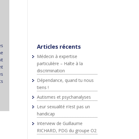
;js.src=p+"://platform.twitter.c
om/widgets.js";fjs.parentNod
e.insertBefore(js,fjs);}}
(document,"script","twitter-
wjs");
es
Articles récents
me
Médecin à expertise
it
particulière – Halte à la
nt
discrimination
es
Dépendance, quand tu nous
ts
tiens !
Autismes et psychanalyses
Leur sexualité n’est pas un
handicap
Interview de Guillaume
RICHARD, PDG du groupe O2