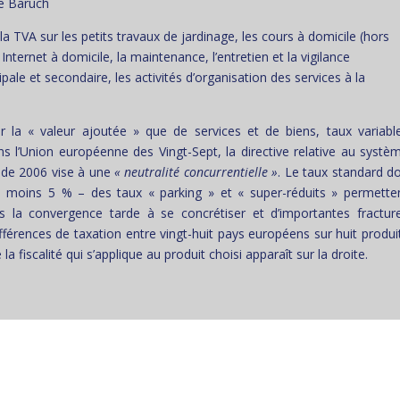
e Baruch
a TVA sur les petits travaux de jardinage, les cours à domicile (hors
 Internet à domicile, la maintenance, l’entretien et la vigilance
pale et secondaire, les activités d’organisation des services à la
ur la « valeur ajoutée » que de services et de biens, taux variabl
s l’Union européenne des Vingt-Sept, la directive relative au systè
 de 2006 vise à une
« neutralité concurrentielle »
. Le taux standard do
u moins 5 % – des taux « parking » et « super-réduits » permette
is la convergence tarde à se concrétiser et d’importantes fractur
ifférences de taxation entre vingt-huit pays européens sur huit produi
la fiscalité qui s’applique au produit choisi apparaît sur la droite.