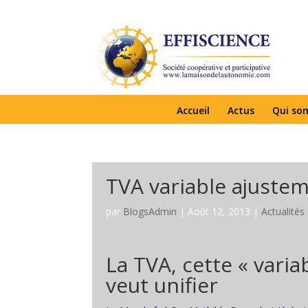
Accueil
Actus
Qui so
TVA variable ajuste
par
BlogsAdmin
|
Août 12, 2013
|
Actualités
La TVA, cette « vari
veut unifier