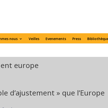
mmes nous
Veilles
Evenements
Press
Bibliothèqu
ment europe
able d’ajustement » que l’Europe