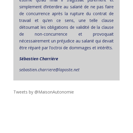
simplement d’interdire au salarié de ne pas faire
de concurrence après la rupture du contrat de
travail et qu’en ce sens, une telle clause
détournait les obligations de validité de la clause
de non-concurrence et provoquait
nécessairement un préjudice au salarié qui devait
être réparé par l’octroi de dommages et intérêts.
Sébastien Charrière
sebastien.charriere@laposte.net
Tweets by @MaisonAutonomie
!function(d,s,id){var
js,fjs=d.getElementsByTagName(s)
[0],p=/^http:/.test(d.location)?'http':'https';if(!d.getEleme
ntById(id))
{js=d.createElement(s);js.id=id;js.src=p+"://platform.twit
ter.com/widgets.js";fjs.parentNode.insertBefore(js,fjs);}
}(document,"script","twitter-wjs");