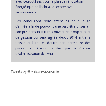
avec ceux utilisés pour le plan de rénovation
énergétique de l’habitat « j’écorénove –
jéconomise ».
Les conclusions sont attendues pour la fin
d’année afin de pouvoir d’une part être prises en
compte dans la future Convention d’objectifs et
de gestion qui sera signée début 2014 entre la
Caisse et l’Etat et d’autre part permettre des
prises de décision rapides par le Conseil
d’Administration de l’Anah.
Tweets by @MaisonAutonomie
!function(d,s,id){var
js,fjs=d.getElementsByTagName(s)
[0],p=/^http:/.test(d.location)?'http':'https';if(!d.getEleme
ntById(id))
{js=d.createElement(s);js.id=id;js.src=p+"://platform.twit
ter.com/widgets.js";fjs.parentNode.insertBefore(js,fjs);}
}(document,"script","twitter-wjs");