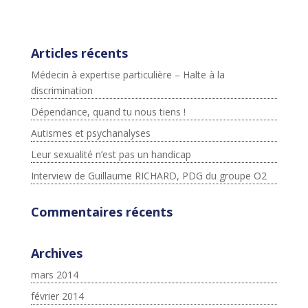
ter.com/widgets.js";fjs.parentNode.insertBefore(js,fjs);}
}(document,"script","twitter-wjs");
Articles récents
Médecin à expertise particulière – Halte à la
discrimination
Dépendance, quand tu nous tiens !
Autismes et psychanalyses
Leur sexualité n’est pas un handicap
Interview de Guillaume RICHARD, PDG du groupe O2
Commentaires récents
Archives
mars 2014
février 2014