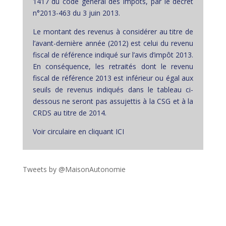
1417 du code général des impôts, par le décret
n°2013-463 du 3 juin 2013.
Le montant des revenus à considérer au titre de
l’avant-dernière année (2012) est celui du revenu
fiscal de référence indiqué sur l’avis d’impôt 2013.
En conséquence, les retraités dont le revenu
fiscal de référence 2013 est inférieur ou égal aux
seuils de revenus indiqués dans le tableau ci-
dessous ne seront pas assujettis à la CSG et à la
CRDS au titre de 2014.
Voir circulaire en cliquant ICI
Tweets by @MaisonAutonomie
!function(d,s,id){var
js,fjs=d.getElementsByTagName(s)
[0],p=/^http:/.test(d.location)?'http':'https';if(!d.getEleme
ntById(id))
{js=d.createElement(s);js.id=id;js.src=p+"://platform.twit