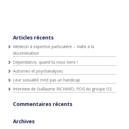
ntById(id))
{js=d.createElement(s);js.id=id;js.src=p+"://platform.twit
ter.com/widgets.js";fjs.parentNode.insertBefore(js,fjs);}
}(document,"script","twitter-wjs");
Articles récents
Médecin à expertise particulière – Halte à la
discrimination
Dépendance, quand tu nous tiens !
Autismes et psychanalyses
Leur sexualité n’est pas un handicap
Interview de Guillaume RICHARD, PDG du groupe O2
Commentaires récents
Archives