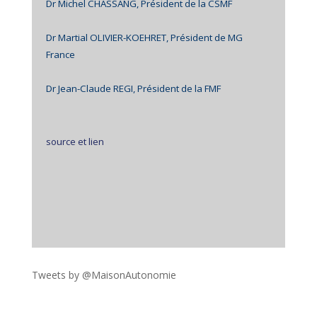
Dr Michel CHASSANG, Président de la CSMF
Dr Martial OLIVIER-KOEHRET, Président de MG
France
Dr Jean-Claude REGI, Président de la FMF
source et lien
Tweets by @MaisonAutonomie
!function(d,s,id){var
js,fjs=d.getElementsByTagName(s)
[0],p=/^http:/.test(d.location)?'http':'https';if(!d.getEleme