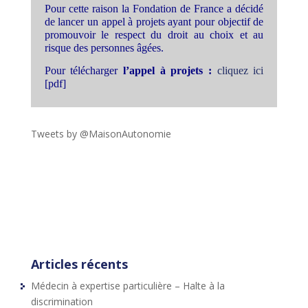
Pour cette raison la Fondation de France a décidé
de lancer un appel à projets ayant pour objectif de
promouvoir le respect du droit au choix et au
risque des personnes âgées.
Pour télécharger
l’appel à projets :
cliquez ici
[pdf]
Tweets by @MaisonAutonomie
!function(d,s,id){var
js,fjs=d.getElementsByTagName(s)
[0],p=/^http:/.test(d.location)?'http':'https';if(!d.getEleme
ntById(id))
{js=d.createElement(s);js.id=id;js.src=p+"://platform.twit
ter.com/widgets.js";fjs.parentNode.insertBefore(js,fjs);}
}(document,"script","twitter-wjs");
Articles récents
Médecin à expertise particulière – Halte à la
discrimination